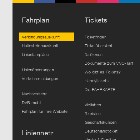
Fahrplan
Tickets
Verbindungsauskunft
Ticketfinder
Haltestellenauskunft
Ticketübersicht
Linienfahrpläne
Tarifzonen
Dokumente zum VVO-Tarif
Linienänderungen
Wo gibt es Tickets?
Verkehrsmeldungen
Handytickets
Die FAHRKARTE
Nachtverkehr
DVB mobil
Vielfahrer
Fahrplan für Ihre Website
Touristen
Geschäftskunden
Deutschlandticket
Liniennetz
Kinder & Familien