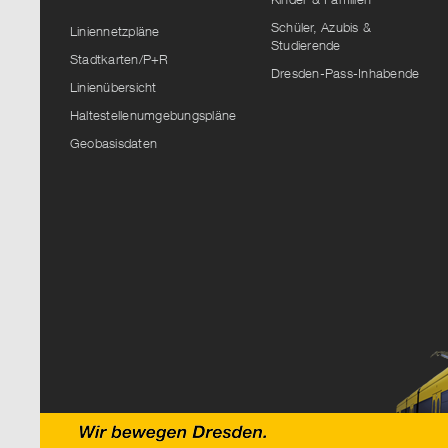
Schüler, Azubis &
Liniennetzpläne
Studierende
Stadtkarten/P+R
Dresden-Pass-Inhabende
Linienübersicht
Haltestellenumgebungspläne
Geobasisdaten