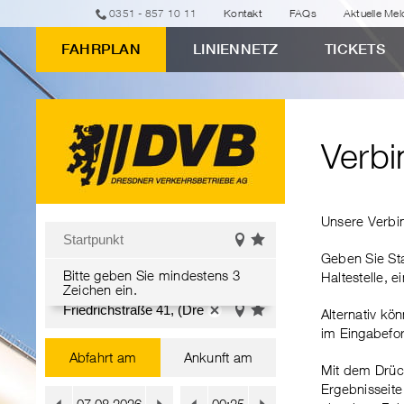
zum
zur
zur
zum
0351 - 857 10 11
Kontakt
FAQs
Aktuelle Me
Eingabeformular
Navigation
Suche
Inhalt
FAHRPLAN
LINIENNETZ
TICKETS
Verbindungsauskunft
"Verbindungsauskunft"
Verbi
Erweiterte
Unsere Verbi
Verbindungsauskunft
Startpunkt
Geben Sie Sta
Favoriten
Auf
Bitte geben Sie mindestens 3
Bitte
Richtung
einblenden
der
Haltestelle, e
Zeichen ein.
ändern
Karte
geben
Zielpunkt
anzeigen
Sie
Alternativ kö
Favoriten
Auf
mindestens
im Eingabefo
Bitte
einblenden
der
Wechsel
3
Abfahrt am
Ankunft am
Karte
geben
Mit dem Drüc
Zeichen
anzeigen
Sie
zwischen
Ergebnisseit
ein.
Uhrzeit
Datum
Datum:
mindestens