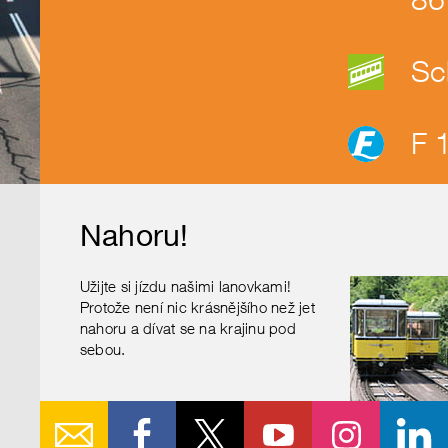
pro
návrhů.
výběr
Stiskněte
Sc
data.
Enter
pro
F 
výběr
návrhu.
Nahoru!
Užijte si jízdu našimi lanovkami!
Protože není nic krásnějšího než jet
nahoru a dívat se na krajinu pod
sebou.