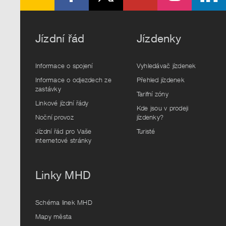
Jízdní řád
Jízdenky
Informace o spojení
Vyhledávač jízdenek
Informace o odjezdech ze
Přehled jízdenek
zastávky
Tarifní zóny
Linkové jízdní řády
Kde jsou v prodeji
Noční provoz
jízdenky?
Jízdní řád pro Vaše
Turisté
internetové stránky
Linky MHD
Schéma linek MHD
Mapy města