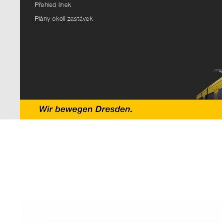
Přehled linek
Plány okolí zastávek