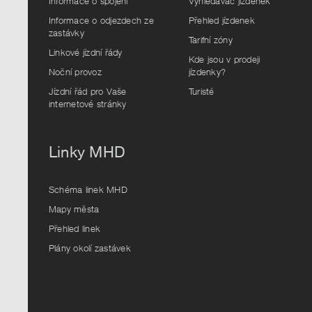
Informace o spojení
Vyhledávač jízdenek
Informace o odjezdech ze
Přehled jízdenek
zastávky
Tarifní zóny
Linkové jízdní řády
Kde jsou v prodeji
Noční provoz
jízdenky?
Jízdní řád pro Vaše
Turisté
internetové stránky
Linky MHD
Schéma linek MHD
Mapy města
Přehled linek
Plány okolí zastávek