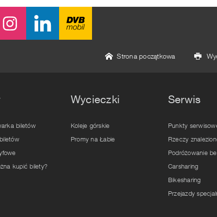
Strona początkowa
Wyd
y
Wycieczki
Serwis
arka biletów
Koleje górskie
Punkty serwisow
biletów
Promy na Łabie
Rzeczy znalezion
ryfowe
Podróżowanie bez
żna kupić bilety?
Carsharing
Bikesharing
Przejazdy specja