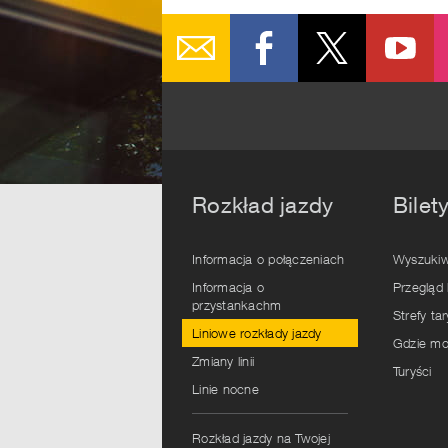
Rozkład jazdy
Bilet
Informacja o połączeniach
Wyszukiw
Informacja o
Przegląd 
przystankachm
Strefy ta
Liniowe rozkłady jazdy
Gdzie mo
Zmiany linii
Turyści
Linie nocne
Rozkład jazdy na Twojej