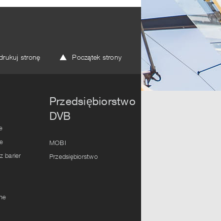
rukuj stronę
Początek strony
Przedsiębiorstwo
DVB
e
e
MOBI
 barier
Przedsiębiorstwo
lne