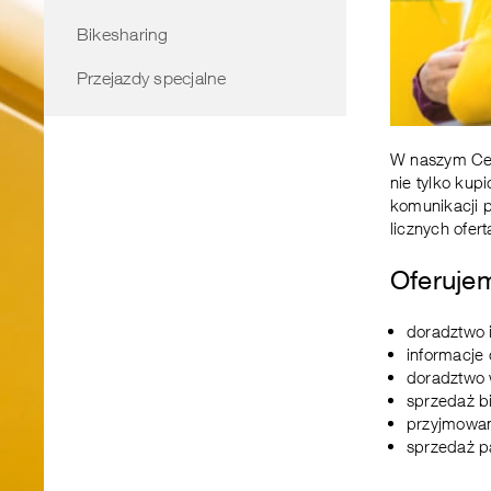
Bikesharing
Przejazdy specjalne
W naszym Cen
nie tylko kup
komunikacji p
licznych ofer
Oferujem
doradztwo i
informacje o
doradztwo w
sprzedaż b
przyjmowan
sprzedaż p