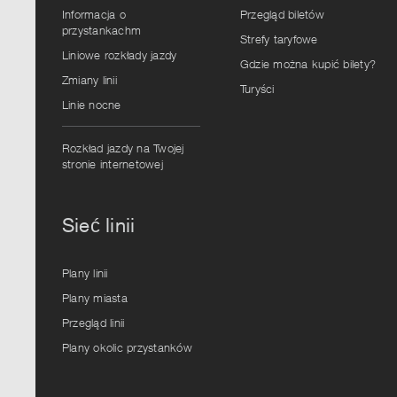
Informacja o
Przegląd biletów
przystankachm
Strefy taryfowe
Liniowe rozkłady jazdy
Gdzie można kupić bilety?
Zmiany linii
Turyści
Linie nocne
Rozkład jazdy na Twojej
stronie internetowej
Sieć linii
Plany linii
Plany miasta
Przegląd linii
Plany okolic przystanków