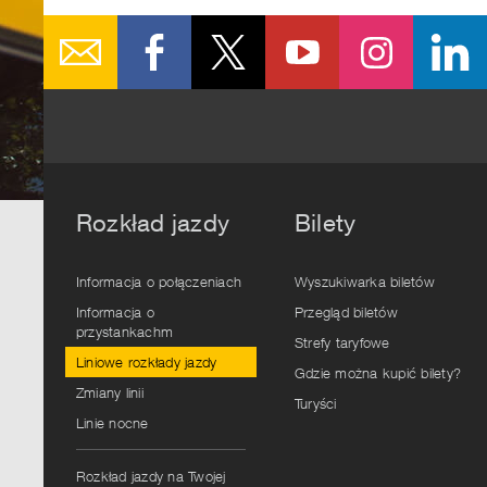
Rozkład jazdy
Bilety
Informacja o połączeniach
Wyszukiwarka biletów
Informacja o
Przegląd biletów
przystankachm
Strefy taryfowe
Liniowe rozkłady jazdy
Gdzie można kupić bilety?
Zmiany linii
Turyści
Linie nocne
Rozkład jazdy na Twojej