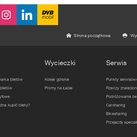
Strona początkowa
Wyd
y
Wycieczki
Serwis
arka biletów
Koleje górskie
Punkty serwisow
biletów
Promy na Łabie
Rzeczy znalezion
ryfowe
Podróżowanie bez
żna kupić bilety?
Carsharing
Bikesharing
Przejazdy specja