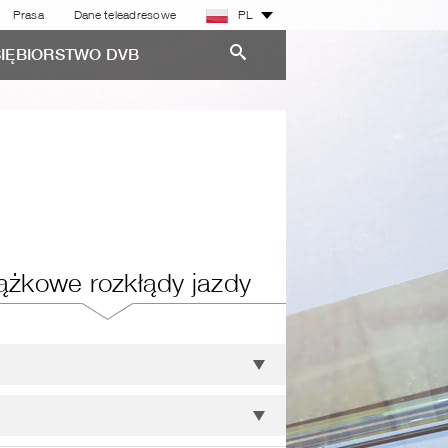
Prasa
Dane teleadresowe
PL
IĘBIORSTWO DVB
ążkowe rozkłądy jazdy