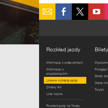
Rozkład jazdy
Bilet
Informacja o połączeniach
Wyszukiw
Informacja o
Przegląd 
przystankachm
Strefy ta
Liniowe rozkłady jazdy
Gdzie mo
Zmiany linii
Turyści
Linie nocne
Rozkład jazdy na Twojej