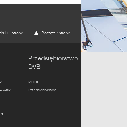
rukuj stronę
Początek strony
Przedsiębiorstwo
DVB
e
e
MOBI
 barier
Przedsiębiorstwo
lne