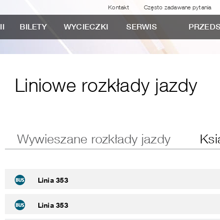
Kontakt
Często zadawane pytania
II
BILETY
WYCIECZKI
SERWIS
PRZEDS
Liniowe rozkłady jazdy
Wywieszane rozkłady jazdy
Ksi
Linia 353
Linia 353