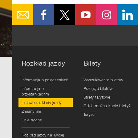
Rozkład jazdy
Bilety
Informacja o połączeniach
Wyszukiwarka biletów
Informacja o
Przegląd biletów
przystankachm
Strefy taryfowe
Liniowe rozkłady jazdy
Gdzie można kupić bilety?
Zmiany linii
Turyści
Linie nocne
Rozkład jazdy na Twojej