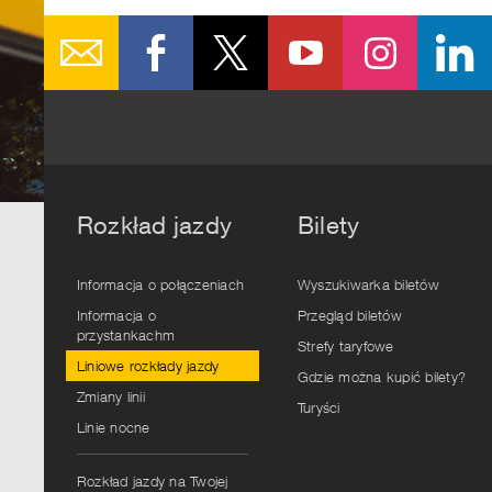
Rozkład jazdy
Bilety
Informacja o połączeniach
Wyszukiwarka biletów
Informacja o
Przegląd biletów
przystankachm
Strefy taryfowe
Liniowe rozkłady jazdy
Gdzie można kupić bilety?
Zmiany linii
Turyści
Linie nocne
Rozkład jazdy na Twojej