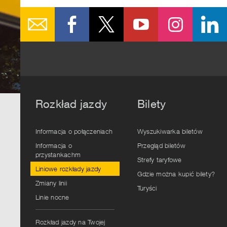
Rozkład jazdy
Bilety
Informacja o połączeniach
Wyszukiwarka biletów
Informacja o
Przegląd biletów
przystankachm
Strefy taryfowe
Liniowe rozkłady jazdy
Gdzie można kupić bilety?
Zmiany linii
Turyści
Linie nocne
Rozkład jazdy na Twojej