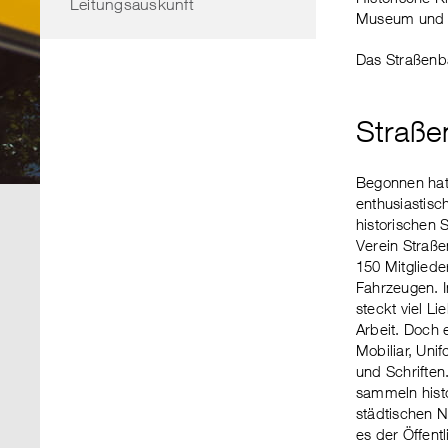
Leitungsauskunft
Museum und d
Das Straßenb
Straße
Begonnen hat 
enthusiastis
historischen 
Verein Straß
150 Mitgliede
Fahrzeugen. 
steckt viel L
Arbeit. Doch 
Mobiliar, Uni
und Schriften
sammeln histo
städtischen 
es der Öffentl