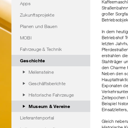
Kaffeemaschi
Apps
Straßenbahnm
großer Sorgfa
Zukunftsprojekte
Betriebsobjek
Planen und Bauen
In dem heutig
Betriebshof 
MOBI
letzten Jahrh
Fahrzeuge & Technik
Pferdestraßen
erstrahlen di
Geschichte
Stahlträger 
den Charme hi
Meilensteine
Neben den s
Hauptattrakti
Geschäftsberichte
Exponaten den
Verkehrsunte
Historische Fahrzeuge
Zeitepochen 
Beispiel histo
Museum & Vereine
Einsatzleiters
Lieferantenportal
Gleich nebena
Historische K