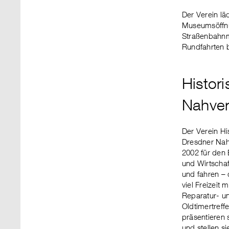
Der Verein lä
Museumsöffnu
Straßenbahnmu
Rundfahrten 
Histor
Nahver
Der Verein Hi
Dresdner Nahv
2002 für den 
und Wirtscha
und fahren – 
viel Freizeit
Reparatur- un
Oldtimertreff
präsentieren 
und stellen si