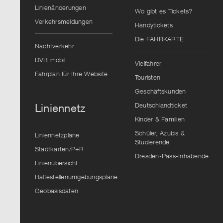
Linienänderungen
Wo gibt es Tickets?
Verkehrsmeldungen
Handytickets
Die FAHRKARTE
Nachtverkehr
DVB mobil
Vielfahrer
Fahrplan für Ihre Website
Touristen
Geschäftskunden
Deutschlandticket
Liniennetz
Kinder & Familien
Schüler, Azubis &
Liniennetzpläne
Studierende
Stadtkarten/P+R
Dresden-Pass-Inhabende
Linienübersicht
Haltestellenumgebungspläne
Geobasisdaten