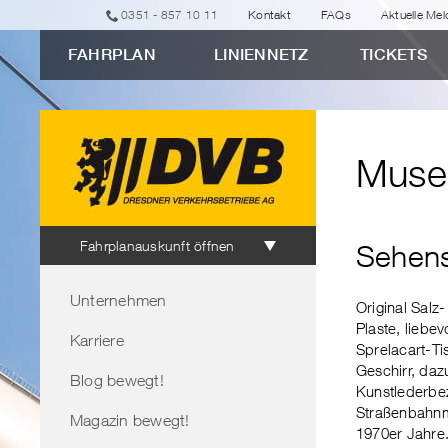
zur
zur
zur
zur
zum
0351 - 857 10 11
Kontakt
FAQs
Aktuelle Me
erweiterten
Navigation
Unternavigation
Suche
Inhalt
FAHRPLAN
LINIENNETZ
TICKETS
Verbindungssuche
"Museum
&
Vereine"
Muse
Fahrplanauskunft
Fahrplanauskunft öffnen
Sehens
Bereichsnavigation
Unternehmen
Original Salz
Plaste, liebe
Karriere
Sprelacart-Ti
Geschirr, da
Blog bewegt!
Kunstlederbe
Straßenbahnm
Magazin bewegt!
1970er Jahre