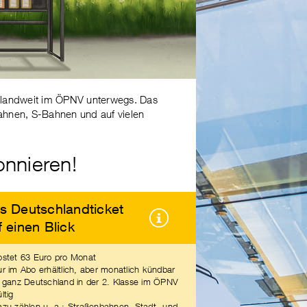
chlandweit im ÖPNV unterwegs. Das
ahnen, S-Bahnen und auf vielen
onnieren!
s Deutschlandticket
f einen Blick
ostet 63 Euro pro Monat
ur im Abo erhältlich, aber monatlich kündbar
n ganz Deutschland in der 2. Klasse im ÖPNV
ltig
azu zählen u. a.: Straßenbahnen, Stadt- und