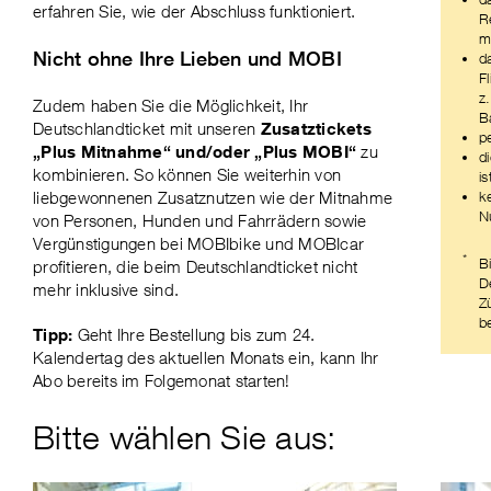
erfahren Sie, wie der Abschluss funktioniert.
R
m
Nicht ohne Ihre Lieben und MOBI
d
F
z
Zudem haben Sie die Möglichkeit, Ihr
B
Deutschlandticket mit unseren
Zusatztickets
p
„Plus Mitnahme“ und/oder „Plus MOBI“
zu
d
kombinieren. So können Sie weiterhin von
i
liebgewonnenen Zusatznutzen wie der Mitnahme
k
N
von Personen, Hunden und Fahrrädern sowie
Vergünstigungen bei MOBIbike und MOBIcar
*
B
profitieren, die beim Deutschlandticket nicht
D
mehr inklusive sind.
Z
b
Tipp:
Geht Ihre Bestellung bis zum 24.
Kalendertag des aktuellen Monats ein, kann Ihr
Abo bereits im Folgemonat starten!
Bitte wählen Sie aus: