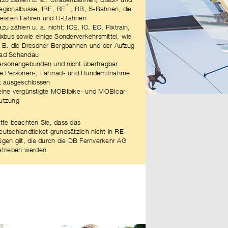
*
egionalbusse, IRE, RE
, RB, S-Bahnen, die
eisten Fähren und U-Bahnen
azu zählen u. a. nicht: ICE, IC, EC, Flixtrain,
lixbus sowie einige Sonderverkehrsmittel, wie
. B. die Dresdner Bergbahnen und der Aufzug
ad Schandau
ersonengebunden und nicht übertragbar
ie Personen-, Fahrrad- und Hundemitnahme
st ausgeschlossen
eine vergünstigte MOBIbike- und MOBIcar-
utzung
itte beachten Sie, dass das
eutschlandticket grundsätzlich nicht in RE-
ügen gilt, die durch die DB Fernverkehr AG
etrieben werden.