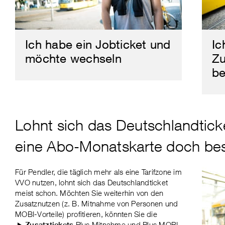
Ich habe ein Jobticket und
Ic
möchte wechseln
Zu
be
Lohnt sich das Deutschlandticke
eine Abo-Monatskarte doch be
Für Pendler, die täglich mehr als eine Tarifzone im
VVO nutzen, lohnt sich das Deutschland­ticket
meist schon. Möchten Sie weiterhin von den
Zusatznutzen (z. B. Mitnahme von Personen und
MOBI-Vorteile) profitieren, könnten Sie die
Plus Mitnahme und Plus MOBI
Zusatztickets