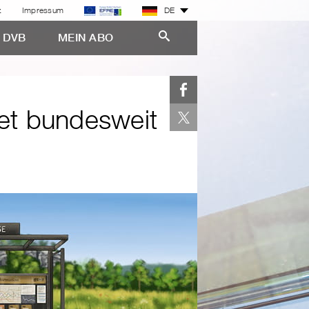
z
Impressum
DE
E DVB
MEIN ABO
et bundesweit