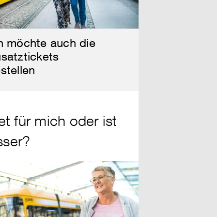
h möchte auch die
satztickets
stellen
t für mich oder ist
sser?