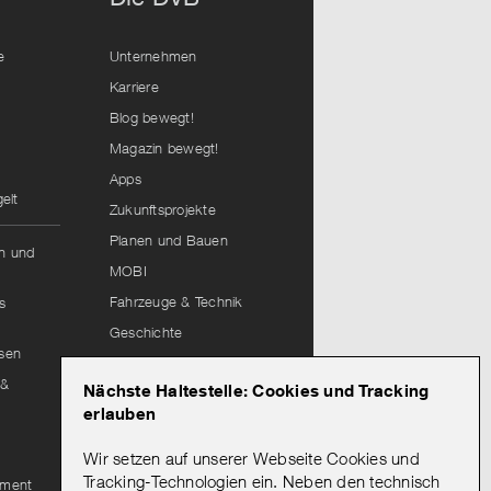
e
Unternehmen
Karriere
Blog bewegt!
Magazin bewegt!
Apps
elt
Zukunftsprojekte
Planen und Bauen
hn und
MOBI
Fahrzeuge & Technik
s
Geschichte
isen
Lieferantenportal
 &
Nächste Haltestelle: Cookies und Tracking
Leitungsauskunft
erlauben
Wir setzen auf unserer Webseite Cookies und
Mein Abo
Tracking-Technologien ein. Neben den technisch
ement