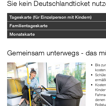
Sie kein Deutschlandticket nutz
Tageskarte (für Einzelperson mit Kindern)
Familientageskarte
Monatskarte
Gemeinsam unterwegs - das mü
Bis zu
kosten
Schüle
ermäßig
Kosten
Kinder
Fahrra
denen 
Rollstu