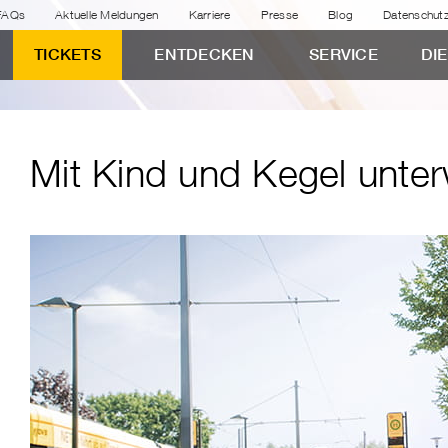
FAQs
Aktuelle Meldungen
Karriere
Presse
Blog
Datenschut
TICKETS
ENTDECKEN
SERVICE
DI
Mit Kind und Kegel unte