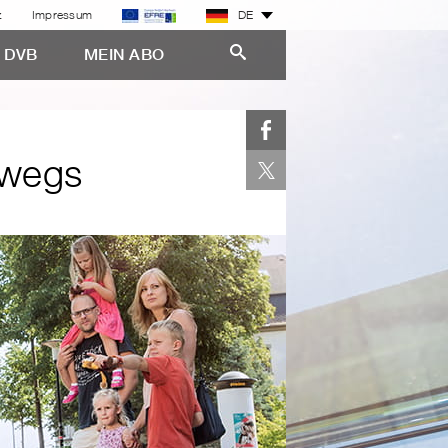
z
Impressum
DE
E DVB
MEIN ABO
rwegs