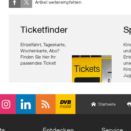
Artikel weiterempfehlen
Ticketfinder
S
Einzelfahrt, Tageskarte,
Kin
Wochenkarte, Abo?
und
Finden Sie hier Ihr
Ent
passendes Ticket!
uns
Kin
Jug
Startseite
ts
Entdecken
Service