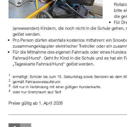
Rollato
bitte 
die ge
Für Dr
(anwesenden) Kindern, die noch nicht in die Schule gehen, m
gelöst werden.
Pro Person dürfen ebenfalls kostenlos mitfahren: ein Snowbo
zusammengeklappter elektrischer Tretroller oder ein zusa
Für die Mitnahme des eigenen Fahrrads oder eines Hundes 
Fahrrad/Hund“. Geht Ihr Kind in die Schule und es hat ein 
„Tageskarte Fahrrad/Hund“ gelöst werden.
1
ermäßigt: Schüler bis zum 15. Geburtstag sowie Senioren ab dem 6
2
gemäß Fahrausweisaufdruck
3
Gilt nur in Verbindung mit einer gültigen Kundenkarte.
4
oder nur Grenzraum laut Tarif
Preise gültig ab 1. April 2026