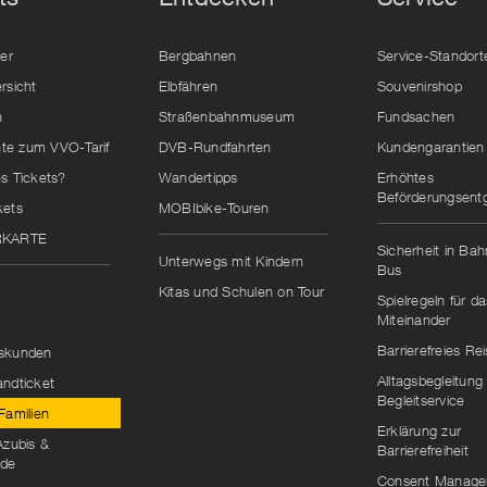
der
Bergbahnen
Service-Standort
rsicht
Elbfähren
Souvenirshop
n
Straßenbahnmuseum
Fundsachen
e zum VVO-Tarif
DVB-Rundfahrten
Kundengarantien
s Tickets?
Wandertipps
Erhöhtes
Beförderungsentg
kets
MOBIbike-Touren
RKARTE
Sicherheit in Ba
Unterwegs mit Kindern
Bus
Kitas und Schulen on Tour
Spielregeln für da
Miteinander
Barrierefreies Re
skunden
Alltagsbegleitung
andticket
Begleitservice
Familien
Erklärung zur
Azubis &
Barrierefreiheit
nde
Consent Manag