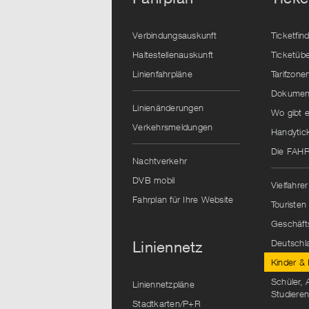
Verbindungsauskunft
Ticketfin
Haltestellenauskunft
Ticketübe
Linienfahrpläne
Tarifzone
Dokument
Linienänderungen
Wo gibt e
Verkehrsmeldungen
Handytic
Die FAH
Nachtverkehr
DVB mobil
Vielfahrer
Fahrplan für Ihre Website
Touristen
Geschäft
Deutschl
Liniennetz
Kinder & 
Schüler, 
Liniennetzpläne
Studiere
Stadtkarten/P+R