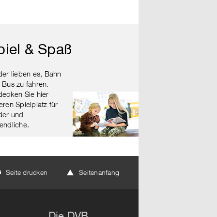
piel & Spaß
der lieben es, Bahn
 Bus zu fahren.
decken Sie hier
eren Spielplatz für
der und
endliche.
Seite drucken
Seitenanfang
Die DVB