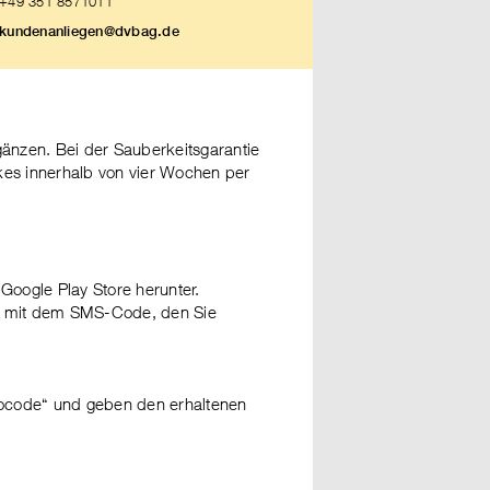
+49 351 8571011
kundenanliegen@dvbag.de
rgänzen. Bei der Sauberkeitsgarantie
ckes innerhalb von vier Wochen per
oogle Play Store herunter.
se mit dem SMS-Code, den Sie
omocode“ und geben den erhaltenen