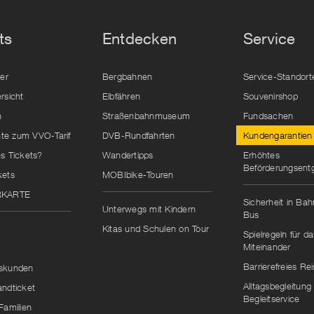
ts
Entdecken
Service
der
Bergbahnen
Service-Standort
rsicht
Elbfähren
Souvenirshop
n
Straßenbahnmuseum
Fundsachen
e zum VVO-Tarif
DVB-Rundfahrten
Kundengarantien
s Tickets?
Wandertipps
Erhöhtes
Beförderungsentg
kets
MOBIbike-Touren
RKARTE
Sicherheit in Ba
Unterwegs mit Kindern
Bus
Kitas und Schulen on Tour
Spielregeln für da
Miteinander
Barrierefreies Re
skunden
Alltagsbegleitung
andticket
Begleitservice
Familien