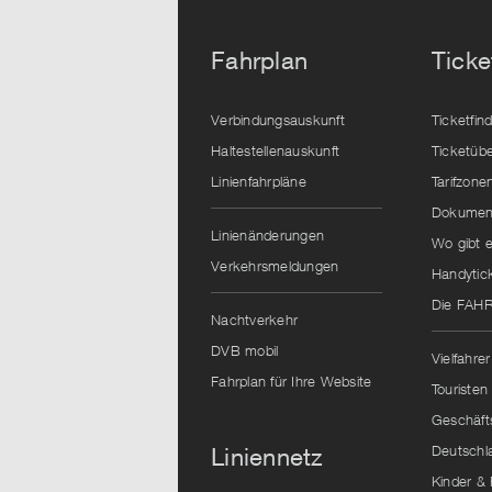
Fahrplan
Ticke
Verbindungsauskunft
Ticketfin
Haltestellenauskunft
Ticketübe
Linienfahrpläne
Tarifzone
Dokument
Linienänderungen
Wo gibt e
Verkehrsmeldungen
Handytic
Die FAH
Nachtverkehr
DVB mobil
Vielfahrer
Fahrplan für Ihre Website
Touristen
Geschäft
Deutschl
Liniennetz
Kinder & 