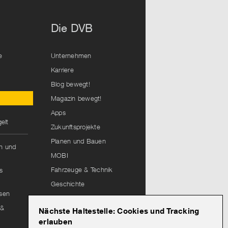
Die DVB
e
Unternehmen
Karriere
Blog bewegt!
Magazin bewegt!
Apps
elt
Zukunftsprojekte
Planen und Bauen
hn und
MOBI
Fahrzeuge & Technik
s
Geschichte
isen
Lieferantenportal
 &
Nächste Haltestelle: Cookies und Tracking
Leitungsauskunft
erlauben