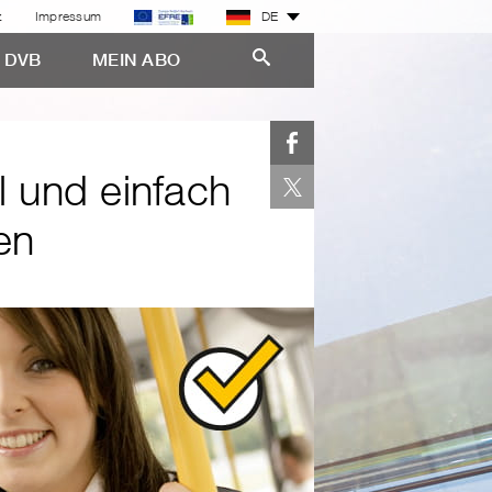
z
Impressum
DE
E DVB
MEIN ABO
l und einfach
en