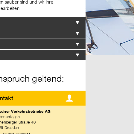
n sauber sind und wir Ihre
earbeiten.
nspruch geltend:
ntakt
sdner Verkehrsbetriebe AG
denanliegen
henberger Straße 40
29 Dresden