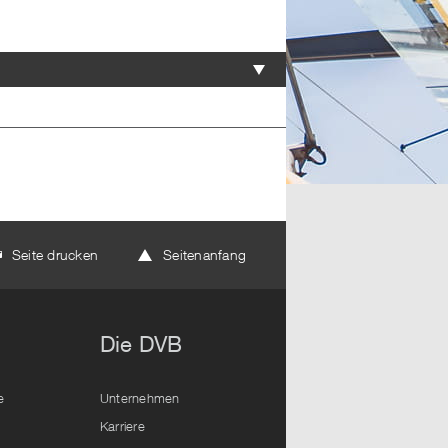
Seite drucken
Seitenanfang
Die DVB
e
Unternehmen
Karriere