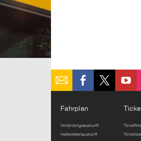
Fahrplan
Ticke
Verbindungsauskunft
Ticketfin
Haltestellenauskunft
Ticketübe