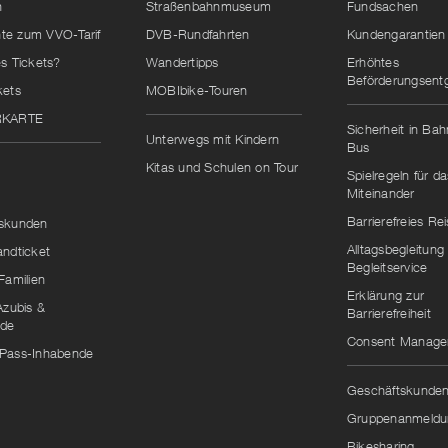
n
Straßenbahnmuseum
Fundsachen
e zum VVO-Tarif
DVB-Rundfahrten
Kundengarantien
s Tickets?
Wandertipps
Erhöhtes
Beförderungsentg
kets
MOBIbike-Touren
RKARTE
Sicherheit in Ba
Unterwegs mit Kindern
Bus
Kitas und Schulen on Tour
Spielregeln für da
Miteinander
Barrierefreies Re
skunden
Alltagsbegleitung
andticket
Begleitservice
Familien
Erklärung zur
Azubis &
Barrierefreiheit
nde
Consent Manag
Pass-Inhabende
Geschäftskunde
Gruppenanmeldu
Bikesharing