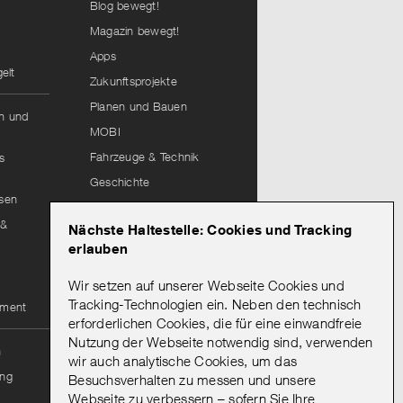
Blog bewegt!
Magazin bewegt!
Apps
elt
Zukunftsprojekte
Planen und Bauen
hn und
MOBI
Fahrzeuge & Technik
s
Geschichte
isen
Lieferantenportal
 &
Nächste Haltestelle: Cookies und Tracking
Leitungsauskunft
erlauben
Wir setzen auf unserer Webseite Cookies und
Mein Abo
Tracking-Technologien ein. Neben den technisch
ement
erforderlichen Cookies, die für eine einwandfreie
Nutzung der Webseite notwendig sind, verwenden
Onlineportal Mein Abo
n
wir auch analytische Cookies, um das
Mein Abo: Hinweise zur
ng
Besuchsverhalten zu messen und unsere
Bestellung & Registrierung
Webseite zu verbessern – sofern Sie Ihre