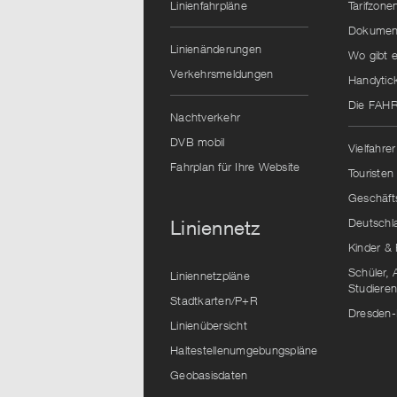
Linienfahrpläne
Tarifzone
Dokument
Linienänderungen
Wo gibt e
Verkehrsmeldungen
Handytic
Die FAH
Nachtverkehr
DVB mobil
Vielfahrer
Fahrplan für Ihre Website
Touristen
Geschäft
Deutschl
Liniennetz
Kinder & 
Schüler, 
Liniennetzpläne
Studiere
Stadtkarten/P+R
Dresden-
Linienübersicht
Haltestellenumgebungspläne
Geobasisdaten