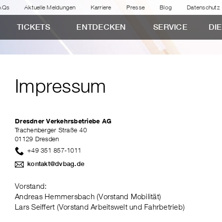
AQs
Aktuelle Meldungen
Karriere
Presse
Blog
Datenschutz
TICKETS
ENTDECKEN
SERVICE
DI
Impressum
Dresdner Verkehrsbetriebe AG
Trachenberger Straße 40
01129 Dresden
+49 351 857-1011
kontakt@dvbag.de
Vorstand:
Andreas Hemmersbach (Vorstand Mobilität)
Lars Seiffert (Vorstand Arbeitswelt und Fahrbetrieb)