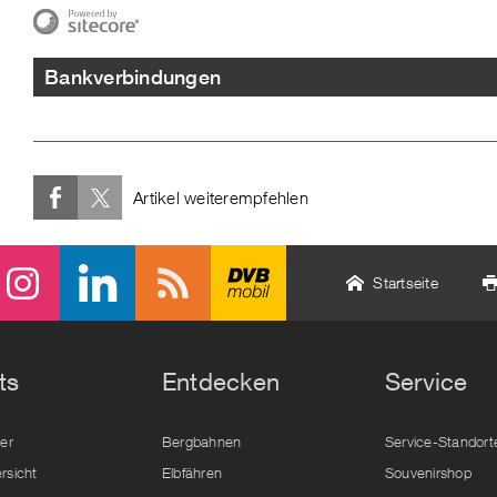
Bankverbindungen
Artikel weiterempfehlen
Startseite
ts
Entdecken
Service
der
Bergbahnen
Service-Standort
rsicht
Elbfähren
Souvenirshop