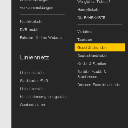
Wo gibt es Tickets?
Verkehrsmeldungen
Handytickets
Die FAHRKARTE
Nachtverkehr
DVB mobil
Vielfahrer
Fahrplan für Ihre Website
Touristen
Geschäftskunden
Deutschlandticket
Liniennetz
Kinder & Familien
Schüler, Azubis &
Liniennetzpläne
Studierende
Stadtkarten/P+R
Dresden-Pass-Inhabende
Linienübersicht
Haltestellenumgebungspläne
Geobasisdaten