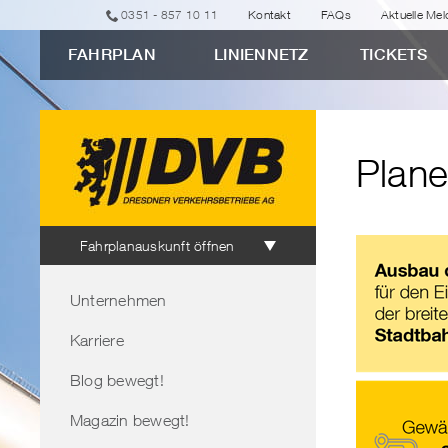
zur
zur
zur
zur
zum
0351 - 857 10 11
Kontakt
FAQs
Aktuelle Me
erweiterten
Navigation
Unternavigation
Suche
Inhalt
FAHRPLAN
LINIENNETZ
TICKETS
Verbindungssuche
"Planen
und
Bauen"
Plan
Fahrplanauskunft
Fahrplanauskunft öffnen
Bereichsnavigation
Unternehmen
Karriere
Blog bewegt!
Magazin bewegt!