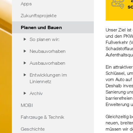
Apps
Zukunftsprojekte
Planen und Bauen
Unser Ziel is
und den PKW-
So planen wir:
Fußverkehr (
Schadstoffaus
Neubauvorhaben
Aufenthaltsqua
Ausbauvorhaben
Ein attraktive
Schlüssel, 
Entwicklungen im
vom Auto auf
Liniennetz
Deshalb invest
Sanierung un
Archiv
barrierefreie
Erweiterung u
MOBI
Gleichzeitig b
Fahrzeuge & Technik
neuen, breite
Geschichte
müssen wir d