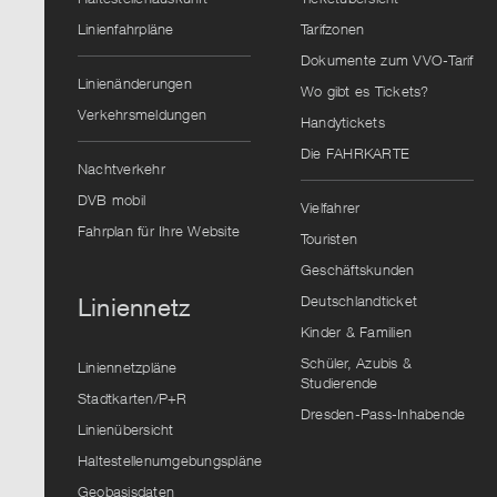
Linienfahrpläne
Tarifzonen
Dokumente zum VVO-Tarif
Linienänderungen
Wo gibt es Tickets?
Verkehrsmeldungen
Handytickets
Die FAHRKARTE
Nachtverkehr
DVB mobil
Vielfahrer
Fahrplan für Ihre Website
Touristen
Geschäftskunden
Deutschlandticket
Liniennetz
Kinder & Familien
Schüler, Azubis &
Liniennetzpläne
Studierende
Stadtkarten/P+R
Dresden-Pass-Inhabende
Linienübersicht
Haltestellenumgebungspläne
Geobasisdaten