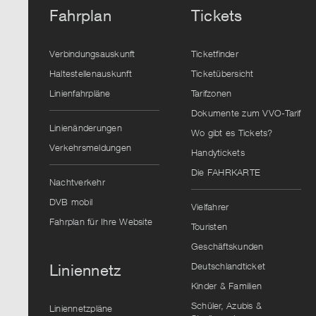
Fahrplan
Tickets
Verbindungsauskunft
Ticketfinder
Haltestellenauskunft
Ticketübersicht
Linienfahrpläne
Tarifzonen
Dokumente zum VVO-Tarif
Linienänderungen
Wo gibt es Tickets?
Verkehrsmeldungen
Handytickets
Die FAHRKARTE
Nachtverkehr
DVB mobil
Vielfahrer
Fahrplan für Ihre Website
Touristen
Geschäftskunden
Deutschlandticket
Liniennetz
Kinder & Familien
Schüler, Azubis &
Liniennetzpläne