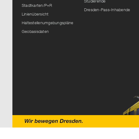
Studierende
Stadtkarten/P+R
Dresden-Pass-Inhabende
Linienübersicht
Haltestellenumgebungspläne
Geobasisdaten