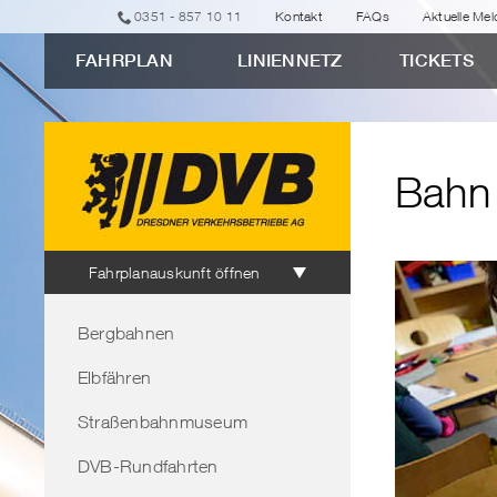
zur
zur
zur
zur
zum
0351 - 857 10 11
Kontakt
FAQs
Aktuelle Me
erweiterten
Navigation
Unternavigation
Suche
Inhalt
FAHRPLAN
LINIENNETZ
TICKETS
Verbindungssuche
"Bahn
und
Bus
Bahn 
im
Unterricht"
Fahrplanauskunft
Fahrplanauskunft öffnen
Bereichsnavigation
Bergbahnen
Elbfähren
Straßenbahnmuseum
DVB-Rundfahrten