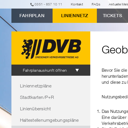
zur
zur
zur
zur
zum
0351 - 857 10 11
Kontakt
FAQs
Aktuelle Me
erweiterten
Navigation
Unternavigation
Suche
Inhalt
FAHRPLAN
LINIENNETZ
TICKETS
Verbindungssuche
"Geobasisdaten"
Geob
Fahrplanauskunft
Bevor Sie di
Fahrplanauskunft öffnen
herunterladen
Bereichsnavigation
und diese zu 
Liniennetzpläne
Nutzungsbedi
Stadtkarten/P+R
Linienübersicht
Das Nutzungsr
Eine darüber 
Haltestellenumgebungspläne
Verkehrsbetri