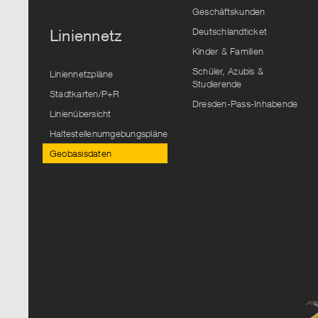
Geschäftskunden
Deutschlandticket
Liniennetz
Kinder & Familien
Schüler, Azubis &
Liniennetzpläne
Studierende
Stadtkarten/P+R
Dresden-Pass-Inhabende
Linienübersicht
Haltestellenumgebungspläne
Geobasisdaten