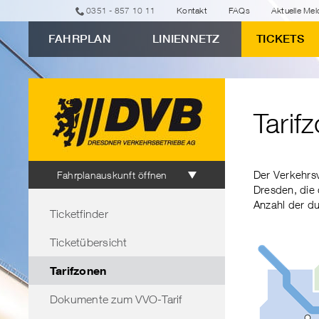
zur
zur
zur
zur
zum
0351 - 857 10 11
Kontakt
FAQs
Aktuelle Me
erweiterten
Navigation
Unternavigation
Suche
Inhalt
FAHRPLAN
LINIENNETZ
TICKETS
Verbindungssuche
"Tarifzonen
einfach
erklärt"
Tarif
Fahrplanauskunft
Der Verkehrsv
Fahrplanauskunft öffnen
Dresden, die 
Bereichsnavigation
Anzahl der du
Ticketfinder
Ticketübersicht
Tarifzonen
Dokumente zum VVO-Tarif