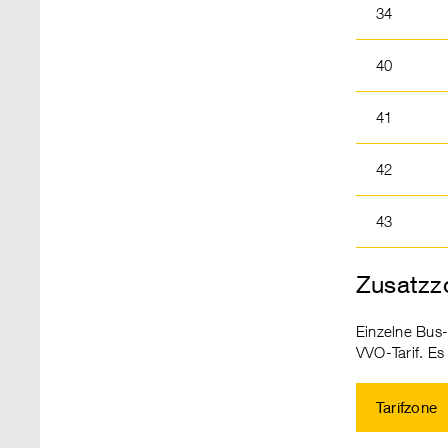
34
40
41
42
43
Zusatzz
Einzelne Bus-
VVO-Tarif. E
Tarifzone