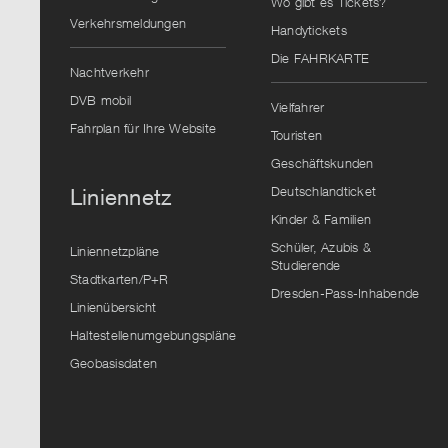
Wo gibt es Tickets?
Verkehrsmeldungen
Handytickets
Die FAHRKARTE
Nachtverkehr
DVB mobil
Vielfahrer
Fahrplan für Ihre Website
Touristen
Geschäftskunden
Deutschlandticket
Liniennetz
Kinder & Familien
Schüler, Azubis &
Liniennetzpläne
Studierende
Stadtkarten/P+R
Dresden-Pass-Inhabende
Linienübersicht
Haltestellenumgebungspläne
Geobasisdaten