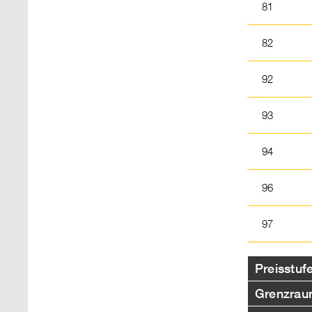
81
82
92
93
94
96
97
Preisstu
Grenzrau