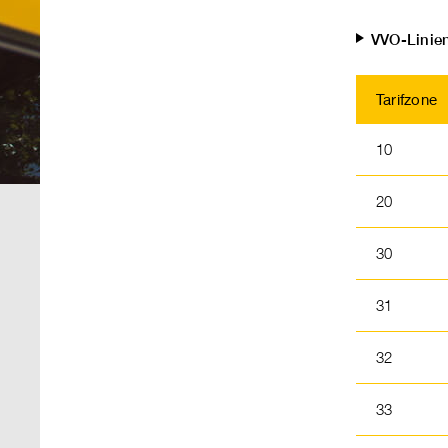
VVO-Linien
Tarifzone
10
20
30
31
32
33