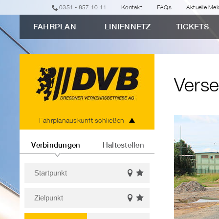
zur
zur
zur
zur
zum
0351 - 857 10 11
Kontakt
FAQs
Aktuelle Me
erweiterten
Navigation
Unternavigation
Suche
Inhalt
FAHRPLAN
LINIENNETZ
TICKETS
Verbindungssuche
"Versehentlich
aufs
Abstellgleis
Verse
geraten?"
Fahrplanauskunft
Fahrplanauskunft schließen
Verbindungen
Haltestellen
Startpunkt
Favoriten
Auf
Bitte
einblenden
der
Zielpunkt
Karte
geben
Favoriten
Auf
anzeigen
Sie
Bitte
einblenden
der