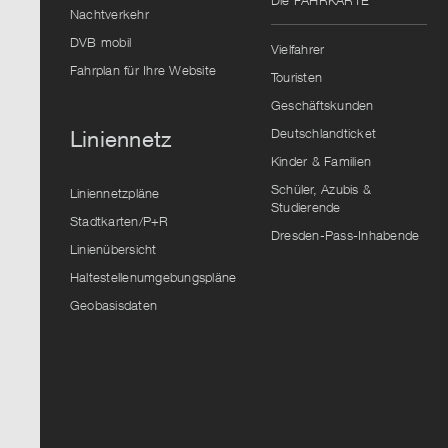
Die FAHRKARTE
Vorschlag
Nachtverkehr
auszuwählen.
DVB mobil
Vielfahrer
Fahrplan für Ihre Website
Touristen
Geschäftskunden
Deutschlandticket
Liniennetz
Kinder & Familien
Schüler, Azubis &
Liniennetzpläne
Studierende
Stadtkarten/P+R
Dresden-Pass-Inhabende
Linienübersicht
Haltestellenumgebungspläne
Geobasisdaten