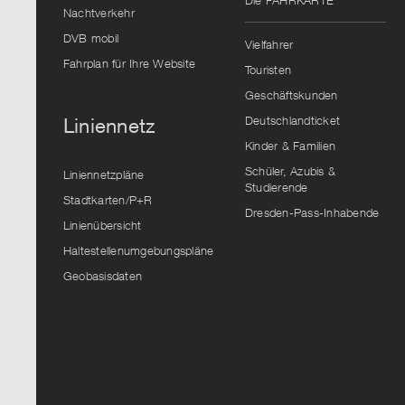
Die FAHRKARTE
Vorschlag
Nachtverkehr
auszuwählen.
DVB mobil
Vielfahrer
Fahrplan für Ihre Website
Touristen
Geschäftskunden
Deutschlandticket
Liniennetz
Kinder & Familien
Schüler, Azubis &
Liniennetzpläne
Studierende
Stadtkarten/P+R
Dresden-Pass-Inhabende
Linienübersicht
Haltestellenumgebungspläne
Geobasisdaten