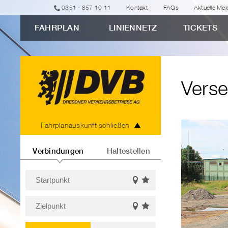
zur
zur
zur
zur
zum
0351 - 857 10 11
Kontakt
FAQs
Aktuelle Me
erweiterten
Navigation
Unternavigation
Suche
Inhalt
FAHRPLAN
LINIENNETZ
TICKETS
Verbindungssuche
"Versehentlich
aufs
Abstellgleis
Verse
geraten?"
Fahrplanauskunft
Fahrplanauskunft schließen
Verbindungen
Haltestellen
Startpunkt
Favoriten
Auf
Bitte
einblenden
der
Zielpunkt
Karte
geben
Favoriten
Auf
anzeigen
Sie
Bitte
einblenden
der