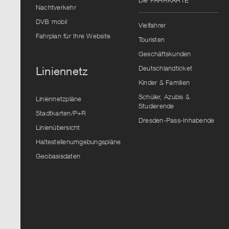
Die FAHRKARTE
Vorschlag
Nachtverkehr
auszuwählen.
DVB mobil
Vielfahrer
Fahrplan für Ihre Website
Touristen
Geschäftskunden
Deutschlandticket
Liniennetz
Kinder & Familien
Schüler, Azubis &
Liniennetzpläne
Studierende
Stadtkarten/P+R
Dresden-Pass-Inhabende
Linienübersicht
Haltestellenumgebungspläne
Geobasisdaten