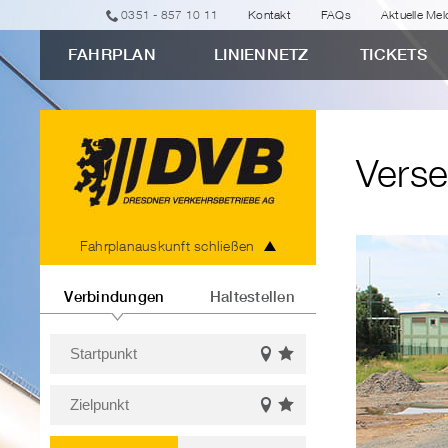
zur
zur
zur
zur
zum
0351 - 857 10 11
Kontakt
FAQs
Aktuelle Me
erweiterten
Navigation
Unternavigation
Suche
Inhalt
FAHRPLAN
LINIENNETZ
TICKETS
Verbindungssuche
"Versehentlich
aufs
Abstellgleis
Verse
geraten?"
Fahrplanauskunft
Fahrplanauskunft schließen
Verbindungen
Haltestellen
Startpunkt
Favoriten
Auf
Bitte
einblenden
der
Zielpunkt
Karte
geben
Favoriten
Auf
anzeigen
Sie
Bitte
einblenden
der