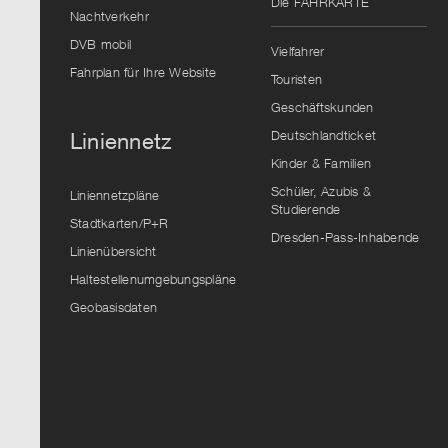
Die FAHRKARTE
Nachtverkehr
DVB mobil
Vielfahrer
Fahrplan für Ihre Website
Touristen
Geschäftskunden
Deutschlandticket
Liniennetz
Kinder & Familien
Schüler, Azubis &
Liniennetzpläne
Studierende
Stadtkarten/P+R
Dresden-Pass-Inhabende
Linienübersicht
Haltestellenumgebungspläne
Geobasisdaten