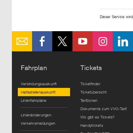
Dieser Service wird
Fahrplan
Tickets
Verbindungsauskunft
Ticketfinder
Haltestellenauskunft
Ticketübersicht
Linienfahrpläne
Tarifzonen
Dokumente zum VVO-Tarif
Linienänderungen
Wo gibt es Tickets?
Verkehrsmeldungen
Handytickets