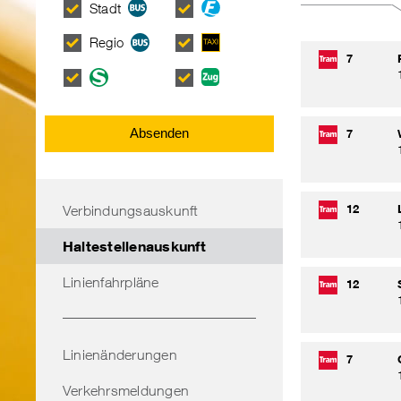
Fähre
Stadt
Anrufsammeltaxi
Regio
7
(AST)/
S-
Zug
Rufbus
Bahn
Absenden
7
Bereichsnavigation
12
Verbindungsauskunft
Haltestellenauskunft
Linienfahrpläne
12
Linienänderungen
7
Verkehrsmeldungen