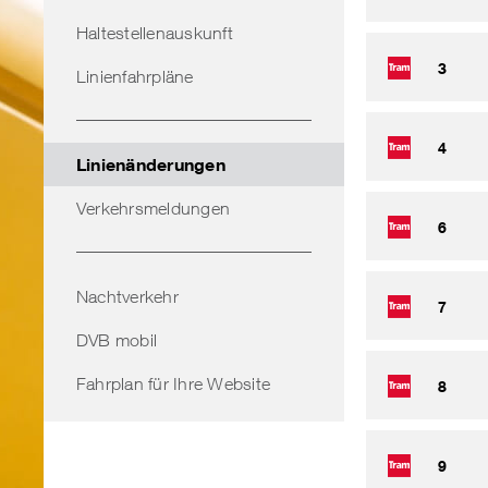
Haltestellenauskunft
3
Linienfahrpläne
4
Linienänderungen
Verkehrsmeldungen
6
Nachtverkehr
7
DVB mobil
Fahrplan für Ihre Website
8
9