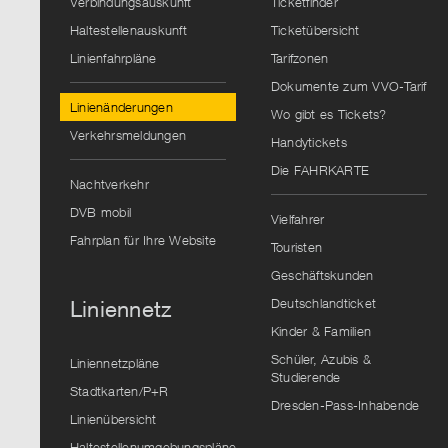
Verbindungsauskunft
Ticketfinder
Haltestellenauskunft
Ticketübersicht
Linienfahrpläne
Tarifzonen
Dokumente zum VVO-Tarif
Linienänderungen
Wo gibt es Tickets?
Verkehrsmeldungen
Handytickets
Die FAHRKARTE
Nachtverkehr
DVB mobil
Vielfahrer
Fahrplan für Ihre Website
Touristen
Geschäftskunden
Deutschlandticket
Liniennetz
Kinder & Familien
Schüler, Azubis &
Liniennetzpläne
Studierende
Stadtkarten/P+R
Dresden-Pass-Inhabende
Linienübersicht
Haltestellenumgebungspläne