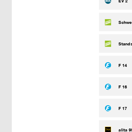
EV 2
Schwe
Stand
F 14
F 16
F 17
alita 9