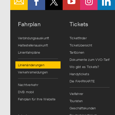
Fahrplan
Tickets
Verbindungsauskunft
Ticketfinder
Haltestellenauskunft
Ticketübersicht
Linienfahrpläne
Tarifzonen
Dokumente zum VVO-Tarif
Linienänderungen
Wo gibt es Tickets?
Verkehrsmeldungen
Handytickets
Die FAHRKARTE
Nachtverkehr
DVB mobil
Vielfahrer
Fahrplan für Ihre Website
Touristen
Geschäftskunden