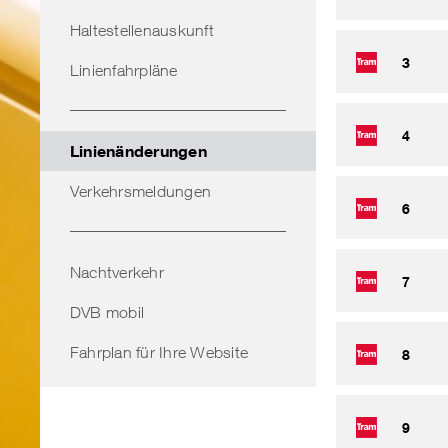
Haltestellenauskunft
3
Linienfahrpläne
4
Linienänderungen
Verkehrsmeldungen
6
Nachtverkehr
7
DVB mobil
Fahrplan für Ihre Website
8
9