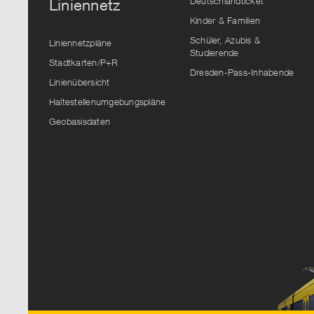
Deutschlandticket
Liniennetz
Kinder & Familien
Schüler, Azubis &
Liniennetzpläne
Studierende
Stadtkarten/P+R
Dresden-Pass-Inhabende
Linienübersicht
Haltestellenumgebungspläne
Geobasisdaten