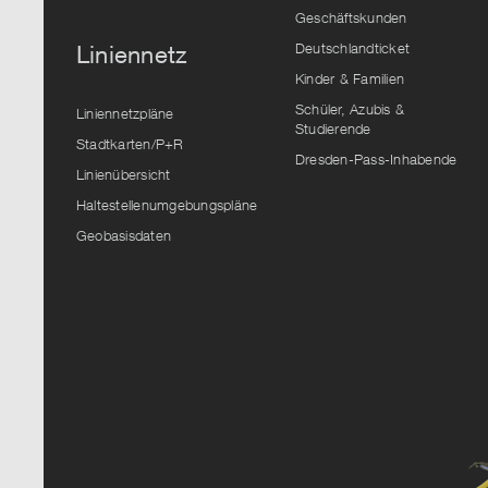
Geschäftskunden
Deutschlandticket
Liniennetz
Kinder & Familien
Schüler, Azubis &
Liniennetzpläne
Studierende
Stadtkarten/P+R
Dresden-Pass-Inhabende
Linienübersicht
Haltestellenumgebungspläne
Geobasisdaten