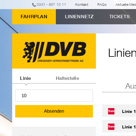
zur
zum
zur
zur
zum
0351 - 857 10 11
Kontakt
FAQs
Aktuelle Me
erweiterten
Eingabeformular
Navigation
Suche
Inhalt
FAHRPLAN
LINIENNETZ
TICKETS
Verbindungssuche
Linienfahrpläne
"Linienfahrpläne"
Linie
Linien-
oder
Linie
Haltestelle
Au
Haltestelleninformationen
abfragen
Absenden
Linie 
Linie 
Bereichsnavigation