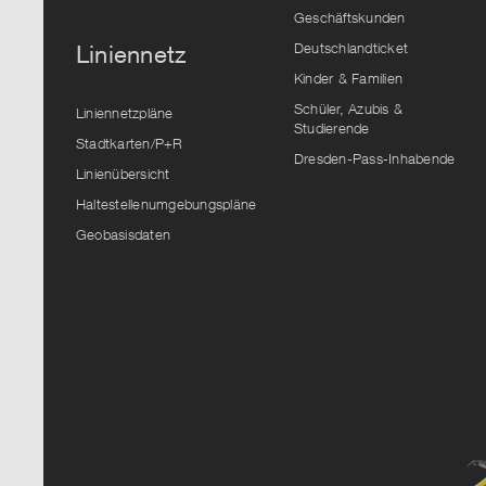
Geschäftskunden
Deutschlandticket
Liniennetz
Kinder & Familien
Schüler, Azubis &
Liniennetzpläne
Studierende
Stadtkarten/P+R
Dresden-Pass-Inhabende
Linienübersicht
Haltestellenumgebungspläne
Geobasisdaten