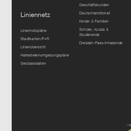
Geschäftskunden
Deutschlandticket
Liniennetz
Kinder & Familien
Schüler, Azubis &
Liniennetzpläne
Studierende
Stadtkarten/P+R
Dresden-Pass-Inhabende
Linienübersicht
Haltestellenumgebungspläne
Geobasisdaten