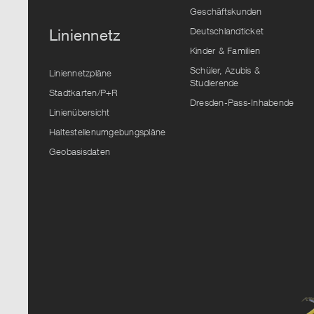
Geschäftskunden
Deutschlandticket
Liniennetz
Kinder & Familien
Schüler, Azubis &
Liniennetzpläne
Studierende
Stadtkarten/P+R
Dresden-Pass-Inhabende
Linienübersicht
Haltestellenumgebungspläne
Geobasisdaten