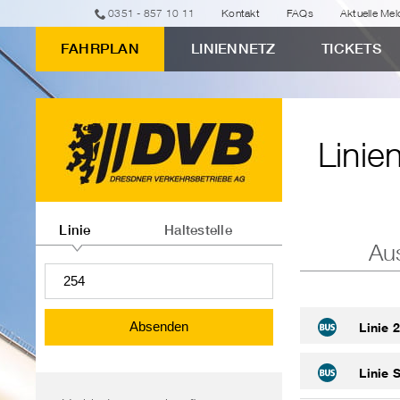
zur
zum
zur
zur
zum
0351 - 857 10 11
Kontakt
FAQs
Aktuelle Me
erweiterten
Eingabeformular
Navigation
Suche
Inhalt
FAHRPLAN
LINIENNETZ
TICKETS
Verbindungssuche
Linienfahrpläne
"Linienfahrpläne"
Linie
Linien-
oder
Linie
Haltestelle
Au
Haltestelleninformationen
abfragen
Absenden
Linie 
Linie 
Bereichsnavigation