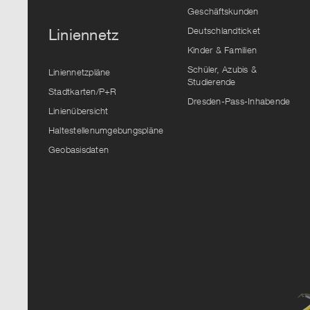
Geschäftskunden
Deutschlandticket
Liniennetz
Kinder & Familien
Schüler, Azubis &
Liniennetzpläne
Studierende
Stadtkarten/P+R
Dresden-Pass-Inhabende
Linienübersicht
Haltestellenumgebungspläne
Geobasisdaten