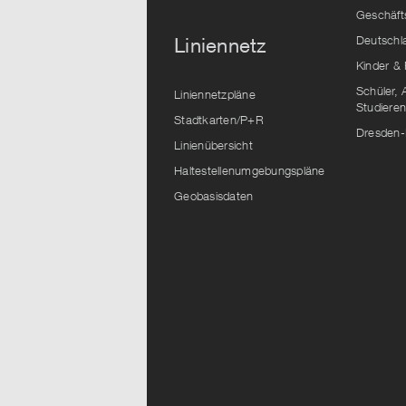
Geschäft
Deutschl
Liniennetz
Kinder & 
Schüler, 
Liniennetzpläne
Studiere
Stadtkarten/P+R
Dresden-
Linienübersicht
Haltestellenumgebungspläne
Geobasisdaten