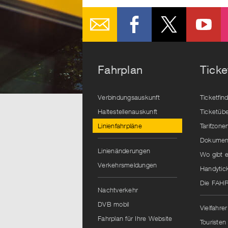
Fahrplan
Ticke
Verbindungsauskunft
Ticketfin
Haltestellenauskunft
Ticketübe
Linienfahrpläne
Tarifzone
Dokument
Linienänderungen
Wo gibt e
Verkehrsmeldungen
Handytic
Die FAH
Nachtverkehr
DVB mobil
Vielfahrer
Fahrplan für Ihre Website
Touristen