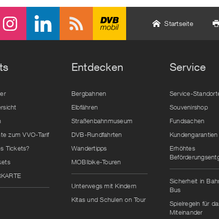
Startseite
ts
Entdecken
Service
der
Bergbahnen
Service-Standort
rsicht
Elbfähren
Souvenirshop
n
Straßenbahnmuseum
Fundsachen
e zum VVO-Tarif
DVB-Rundfahrten
Kundengarantien
s Tickets?
Wandertipps
Erhöhtes
Beförderungsentg
kets
MOBIbike-Touren
RKARTE
Sicherheit in Ba
Unterwegs mit Kindern
Bus
Kitas und Schulen on Tour
Spielregeln für da
Miteinander