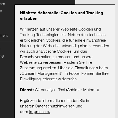
isen
Lieferantenportal
 &
Nächste Haltestelle: Cookies und Tracking
Leitungsauskunft
erlauben
Wir setzen auf unserer Webseite Cookies und
Mein Abo
Tracking-Technologien ein. Neben den technisch
ement
erforderlichen Cookies, die für eine einwandfreie
Nutzung der Webseite notwendig sind, verwenden
Onlineportal Mein Abo
n
wir auch analytische Cookies, um das
Mein Abo: Hinweise zur
ng
Besuchsverhalten zu messen und unsere
Bestellung & Registrierung
Webseite zu verbessern – sofern Sie Ihre
Vorteile eines
Zustimmung erteilen. Über die Einstellungen beim
Abonnements
„Consent Management“ im Footer können Sie Ihre
Abo kündigen
Einwilligung jederzeit widerrufen.
AGB
Dienst:
Webanalyse-Tool (Anbieter Matomo)
Ergänzende Informationen finden Sie in
unseren
Datenschutzhinweisen
und
dem
Impressum
.