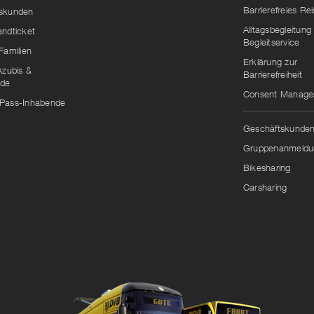
Barrierefreies Re
skunden
Alltagsbegleitung
andticket
Begleitservice
Familien
Erklärung zur
Azubis &
Barrierefreiheit
nde
Consent Manag
Pass-Inhabende
Geschäftskunde
Gruppenanmeldu
Bikesharing
Carsharing