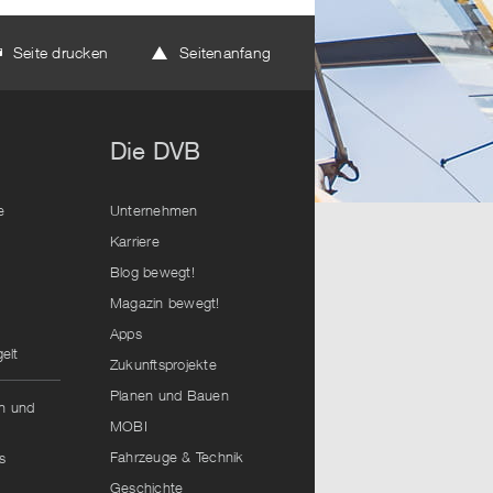
Seite drucken
Seitenanfang
Die DVB
e
Unternehmen
Karriere
Blog bewegt!
Magazin bewegt!
Apps
elt
Zukunftsprojekte
Planen und Bauen
hn und
MOBI
Fahrzeuge & Technik
s
Geschichte