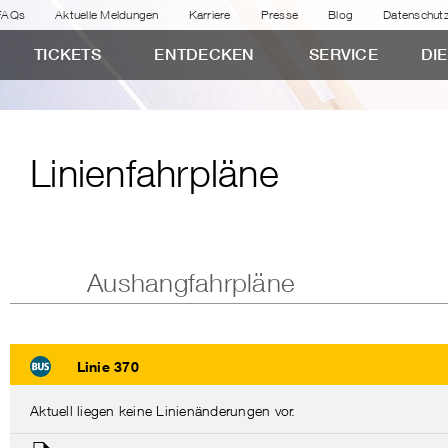
FAQs
Aktuelle Meldungen
Karriere
Presse
Blog
Datenschut
TICKETS
ENTDECKEN
SERVICE
DI
Linienfahrpläne
Aushangfahrpläne
Linie 370
Aktuell liegen keine Linienänderungen vor.