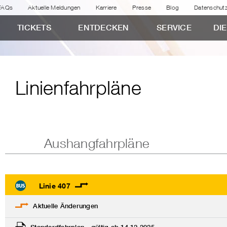
FAQs
Aktuelle Meldungen
Karriere
Presse
Blog
Datenschut
TICKETS
ENTDECKEN
SERVICE
DI
Linienfahrpläne
Aushangfahrpläne
Linie 407
Aktuelle Änderungen