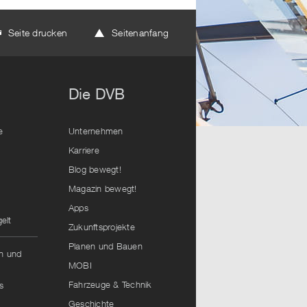
Seite drucken
Seitenanfang
Die DVB
e
Unternehmen
Karriere
Blog bewegt!
Magazin bewegt!
Apps
elt
Zukunftsprojekte
Planen und Bauen
hn und
MOBI
Fahrzeuge & Technik
s
Geschichte