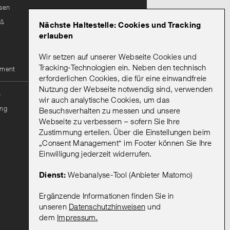
isen
Lieferantenportal
 &
Nächste Haltestelle: Cookies und Tracking
Leitungsauskunft
erlauben
Wir setzen auf unserer Webseite Cookies und
Mein Abo
Tracking-Technologien ein. Neben den technisch
ement
erforderlichen Cookies, die für eine einwandfreie
Nutzung der Webseite notwendig sind, verwenden
Onlineportal Mein Abo
n
wir auch analytische Cookies, um das
Mein Abo: Hinweise zur
ng
Besuchsverhalten zu messen und unsere
Bestellung & Registrierung
Webseite zu verbessern – sofern Sie Ihre
Vorteile eines
Zustimmung erteilen. Über die Einstellungen beim
Abonnements
„Consent Management“ im Footer können Sie Ihre
Abo kündigen
Einwilligung jederzeit widerrufen.
AGB
Dienst:
Webanalyse-Tool (Anbieter Matomo)
Ergänzende Informationen finden Sie in
unseren
Datenschutzhinweisen
und
dem
Impressum
.