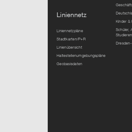
Geschäft
Deutschl
Liniennetz
Kinder & 
Schüler, 
Liniennetzpläne
Studiere
Stadtkarten/P+R
Dresden-
Linienübersicht
Haltestellenumgebungspläne
Geobasisdaten