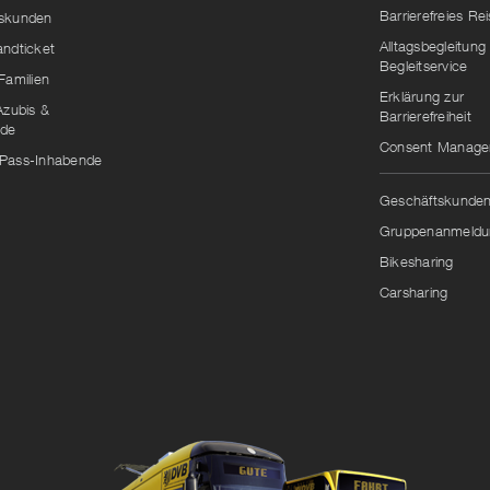
Barrierefreies Re
skunden
Alltagsbegleitung
andticket
Begleitservice
Familien
Erklärung zur
Azubis &
Barrierefreiheit
nde
Consent Manag
Pass-Inhabende
Geschäftskunde
Gruppenanmeldu
Bikesharing
Carsharing