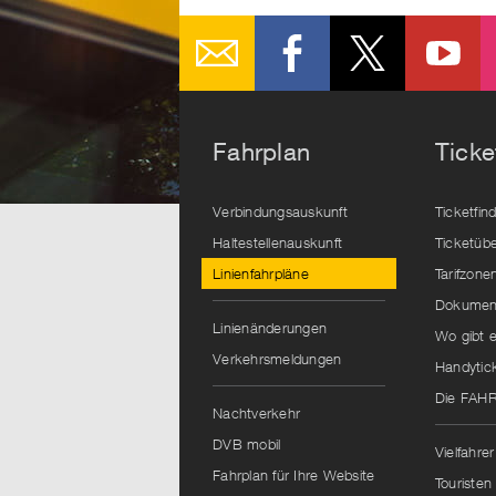
Fahrplan
Ticke
Verbindungsauskunft
Ticketfin
Haltestellenauskunft
Ticketübe
Linienfahrpläne
Tarifzone
Dokument
Linienänderungen
Wo gibt e
Verkehrsmeldungen
Handytic
Die FAH
Nachtverkehr
DVB mobil
Vielfahrer
Fahrplan für Ihre Website
Touristen