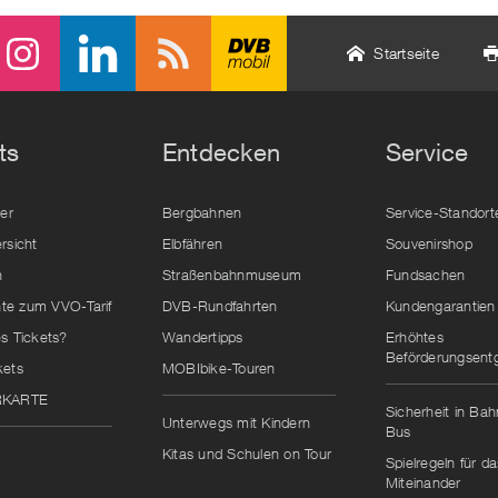
Startseite
ts
Entdecken
Service
der
Bergbahnen
Service-Standort
rsicht
Elbfähren
Souvenirshop
n
Straßenbahnmuseum
Fundsachen
e zum VVO-Tarif
DVB-Rundfahrten
Kundengarantien
s Tickets?
Wandertipps
Erhöhtes
Beförderungsentg
kets
MOBIbike-Touren
RKARTE
Sicherheit in Ba
Unterwegs mit Kindern
Bus
Kitas und Schulen on Tour
Spielregeln für da
Miteinander