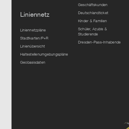
Geschäftskunden
Deutschlandticket
Liniennetz
Kinder & Familien
Schüler, Azubis &
Liniennetzpläne
Studierende
Stadtkarten/P+R
Dresden-Pass-Inhabende
Linienübersicht
Haltestellenumgebungspläne
Geobasisdaten