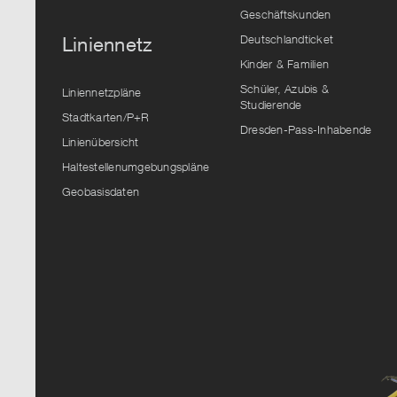
Geschäftskunden
Deutschlandticket
Liniennetz
Kinder & Familien
Schüler, Azubis &
Liniennetzpläne
Studierende
Stadtkarten/P+R
Dresden-Pass-Inhabende
Linienübersicht
Haltestellenumgebungspläne
Geobasisdaten