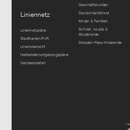
Geschäftskunden
Deutschlandticket
Liniennetz
Kinder & Familien
Schüler, Azubis &
Liniennetzpläne
Studierende
Stadtkarten/P+R
Dresden-Pass-Inhabende
Linienübersicht
Haltestellenumgebungspläne
Geobasisdaten