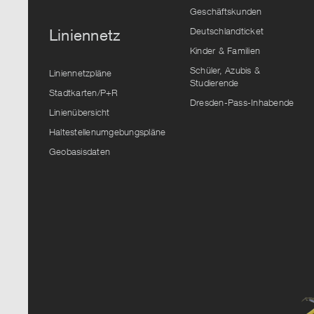
Geschäftskunden
Deutschlandticket
Liniennetz
Kinder & Familien
Schüler, Azubis &
Liniennetzpläne
Studierende
Stadtkarten/P+R
Dresden-Pass-Inhabende
Linienübersicht
Haltestellenumgebungspläne
Geobasisdaten