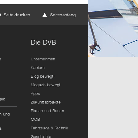
Seite drucken
Seitenanfang
Die DVB
e
Unternehmen
Karriere
Blog bewegt!
Magazin bewegt!
Apps
elt
Zukunftsprojekte
Planen und Bauen
hn und
MOBI
Fahrzeuge & Technik
s
Geschichte