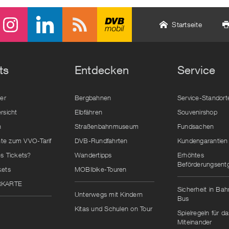
Startseite
ts
Entdecken
Service
der
Bergbahnen
Service-Standort
rsicht
Elbfähren
Souvenirshop
n
Straßenbahnmuseum
Fundsachen
e zum VVO-Tarif
DVB-Rundfahrten
Kundengarantien
s Tickets?
Wandertipps
Erhöhtes
Beförderungsentg
kets
MOBIbike-Touren
RKARTE
Sicherheit in Ba
Unterwegs mit Kindern
Bus
Kitas und Schulen on Tour
Spielregeln für da
Miteinander