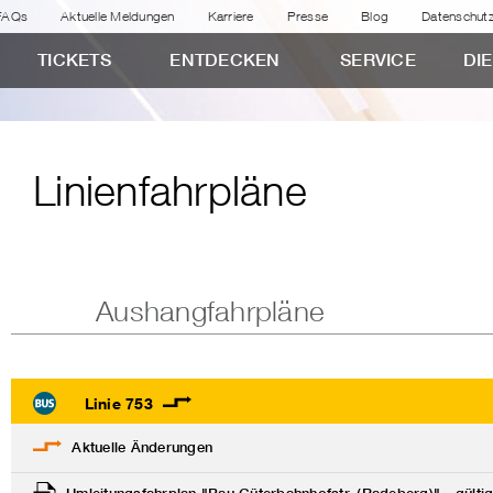
FAQs
Aktuelle Meldungen
Karriere
Presse
Blog
Datenschut
TICKETS
ENTDECKEN
SERVICE
DI
Linienfahrpläne
Aushangfahrpläne
Linie 753
Aktuelle Änderungen