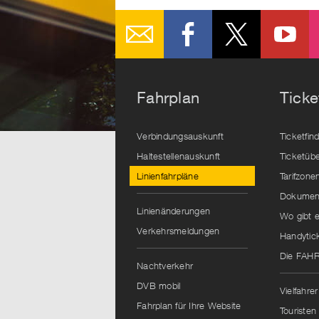
Fahrplan
Ticke
Verbindungsauskunft
Ticketfin
Haltestellenauskunft
Ticketübe
Linienfahrpläne
Tarifzone
Dokument
Linienänderungen
Wo gibt e
Verkehrsmeldungen
Handytic
Die FAH
Nachtverkehr
DVB mobil
Vielfahrer
Fahrplan für Ihre Website
Touristen