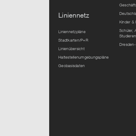
Geschäft
Deutschl
Liniennetz
Kinder & 
Schüler, 
Liniennetzpläne
Studiere
Stadtkarten/P+R
Dresden-
Linienübersicht
Haltestellenumgebungspläne
Geobasisdaten