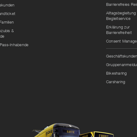
Barrierefreies Re
skunden
Alltagsbegleitung
andticket
Begleitservice
Familien
Erklärung zur
Azubis &
Barrierefreiheit
nde
Consent Manag
Pass-Inhabende
Geschäftskunde
Gruppenanmeldu
Bikesharing
Carsharing