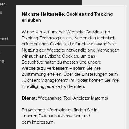
isen
Lieferantenportal
 &
Nächste Haltestelle: Cookies und Tracking
Leitungsauskunft
erlauben
Wir setzen auf unserer Webseite Cookies und
Mein Abo
Tracking-Technologien ein. Neben den technisch
ement
erforderlichen Cookies, die für eine einwandfreie
Nutzung der Webseite notwendig sind, verwenden
Onlineportal Mein Abo
n
wir auch analytische Cookies, um das
Mein Abo: Hinweise zur
ng
Besuchsverhalten zu messen und unsere
Bestellung & Registrierung
Webseite zu verbessern – sofern Sie Ihre
Vorteile eines
Zustimmung erteilen. Über die Einstellungen beim
Abonnements
„Consent Management“ im Footer können Sie Ihre
Abo kündigen
Einwilligung jederzeit widerrufen.
AGB
Dienst:
Webanalyse-Tool (Anbieter Matomo)
Ergänzende Informationen finden Sie in
unseren
Datenschutzhinweisen
und
dem
Impressum
.