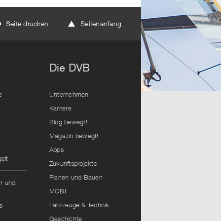
Seite drucken
Seitenanfang
Die DVB
e
Unternehmen
Karriere
Blog bewegt!
Magazin bewegt!
Apps
elt
Zukunftsprojekte
Planen und Bauen
hn und
MOBI
Fahrzeuge & Technik
s
Geschichte