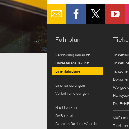
Fahrplan
Ticke
Verbindungsauskunft
Ticketfin
Haltestellenauskunft
Ticketübe
Linienfahrpläne
Tarifzone
Dokument
Linienänderungen
Wo gibt e
Verkehrsmeldungen
Handytic
Die FAH
Nachtverkehr
DVB mobil
Vielfahrer
Fahrplan für Ihre Website
Touristen