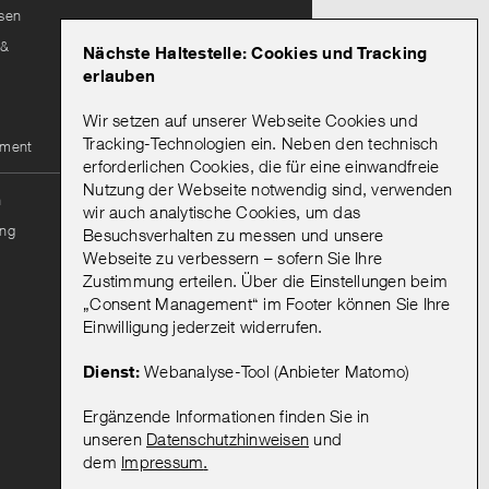
isen
Lieferantenportal
 &
Nächste Haltestelle: Cookies und Tracking
Leitungsauskunft
erlauben
Wir setzen auf unserer Webseite Cookies und
Mein Abo
Tracking-Technologien ein. Neben den technisch
ement
erforderlichen Cookies, die für eine einwandfreie
Nutzung der Webseite notwendig sind, verwenden
Onlineportal Mein Abo
n
wir auch analytische Cookies, um das
Mein Abo: Hinweise zur
ng
Besuchsverhalten zu messen und unsere
Bestellung & Registrierung
Webseite zu verbessern – sofern Sie Ihre
Vorteile eines
Zustimmung erteilen. Über die Einstellungen beim
Abonnements
„Consent Management“ im Footer können Sie Ihre
Abo kündigen
Einwilligung jederzeit widerrufen.
AGB
Dienst:
Webanalyse-Tool (Anbieter Matomo)
Ergänzende Informationen finden Sie in
unseren
Datenschutzhinweisen
und
dem
Impressum
.