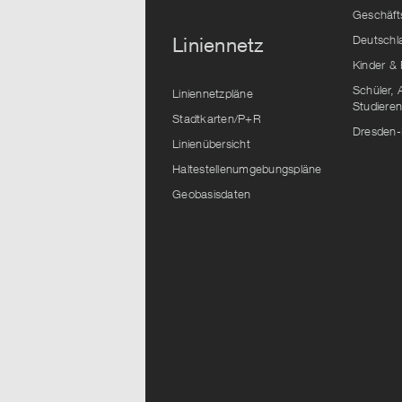
Geschäft
Deutschl
Liniennetz
Kinder & 
Schüler, 
Liniennetzpläne
Studiere
Stadtkarten/P+R
Dresden-
Linienübersicht
Haltestellenumgebungspläne
Geobasisdaten