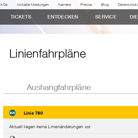
FAQs
Aktuelle Meldungen
Karriere
Presse
Blog
Datenschut
TICKETS
ENTDECKEN
SERVICE
DI
Linienfahrpläne
Aushangfahrpläne
Linie 780
Aktuell liegen keine Linienänderungen vor.