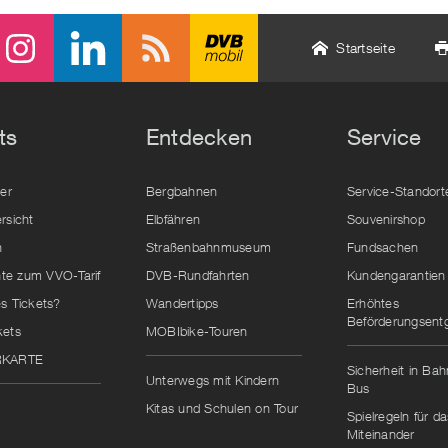
Startseite
ts
Entdecken
Service
der
Bergbahnen
Service-Standort
rsicht
Elbfähren
Souvenirshop
n
Straßenbahnmuseum
Fundsachen
e zum VVO-Tarif
DVB-Rundfahrten
Kundengarantien
s Tickets?
Wandertipps
Erhöhtes
Beförderungsentg
kets
MOBIbike-Touren
RKARTE
Sicherheit in Ba
Unterwegs mit Kindern
Bus
Kitas und Schulen on Tour
Spielregeln für da
Miteinander