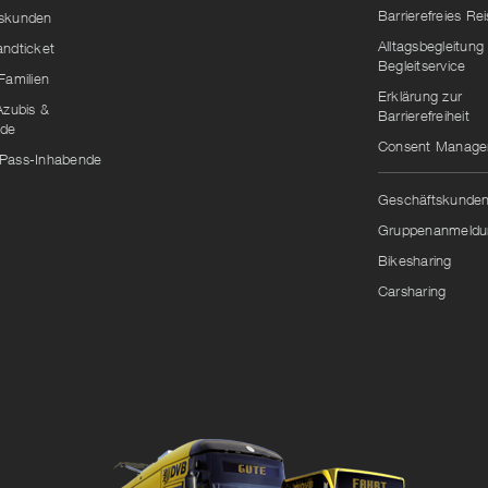
Barrierefreies Re
skunden
Alltagsbegleitung
andticket
Begleitservice
Familien
Erklärung zur
Azubis &
Barrierefreiheit
nde
Consent Manag
Pass-Inhabende
Geschäftskunde
Gruppenanmeldu
Bikesharing
Carsharing