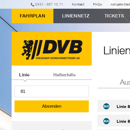
zur
zum
zur
zur
zum
0351 - 857 10 11
Kontakt
FAQs
Aktuelle Me
erweiterten
Eingabeformular
Navigation
Suche
Inhalt
FAHRPLAN
LINIENNETZ
TICKETS
Verbindungssuche
Linienfahrpläne
"Linienfahrpläne"
Linie
Linien-
oder
Linie
Haltestelle
Au
Haltestelleninformationen
abfragen
Absenden
Linie 
Linie 
Bereichsnavigation