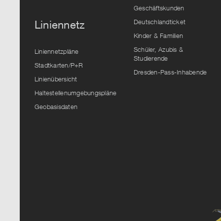
Geschäftskunden
Deutschlandticket
Liniennetz
Kinder & Familien
Schüler, Azubis &
Liniennetzpläne
Studierende
Stadtkarten/P+R
Dresden-Pass-Inhabende
Linienübersicht
Haltestellenumgebungspläne
Geobasisdaten