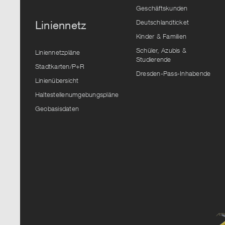
Geschäftskunden
Deutschlandticket
Liniennetz
Kinder & Familien
Schüler, Azubis &
Liniennetzpläne
Studierende
Stadtkarten/P+R
Dresden-Pass-Inhabende
Linienübersicht
Haltestellenumgebungspläne
Geobasisdaten