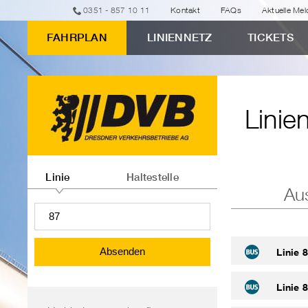
zur
zum
zur
zur
zum
0351 - 857 10 11
Kontakt
FAQs
Aktuelle Me
erweiterten
Eingabeformular
Navigation
Suche
Inhalt
FAHRPLAN
LINIENNETZ
TICKETS
Verbindungssuche
Linienfahrpläne
"Linienfahrpläne"
Linie
Linien-
oder
Linie
Haltestelle
Au
Haltestelleninformationen
abfragen
Absenden
Linie 
Linie 
Bereichsnavigation