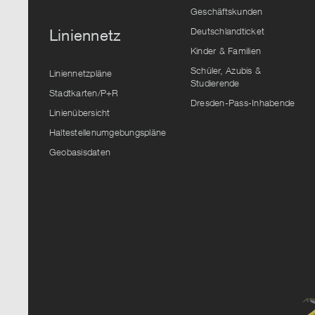
Geschäftskunden
Deutschlandticket
Liniennetz
Kinder & Familien
Schüler, Azubis &
Liniennetzpläne
Studierende
Stadtkarten/P+R
Dresden-Pass-Inhabende
Linienübersicht
Haltestellenumgebungspläne
Geobasisdaten