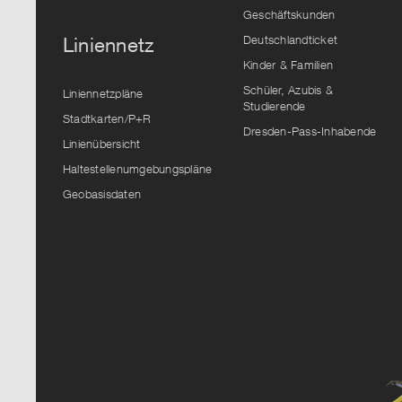
Geschäftskunden
Deutschlandticket
Liniennetz
Kinder & Familien
Schüler, Azubis &
Liniennetzpläne
Studierende
Stadtkarten/P+R
Dresden-Pass-Inhabende
Linienübersicht
Haltestellenumgebungspläne
Geobasisdaten