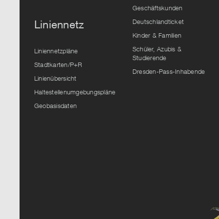
Geschäftskunden
Deutschlandticket
Liniennetz
Kinder & Familien
Schüler, Azubis &
Liniennetzpläne
Studierende
Stadtkarten/P+R
Dresden-Pass-Inhabende
Linienübersicht
Haltestellenumgebungspläne
Geobasisdaten