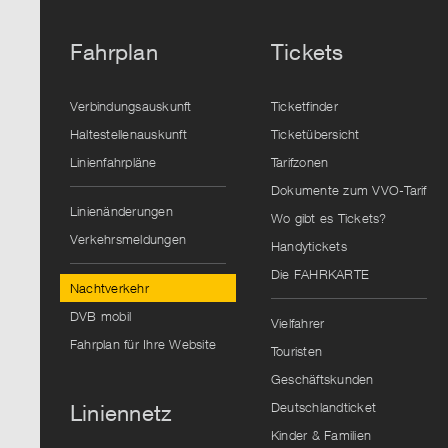
Fahrplan
Tickets
Verbindungsauskunft
Ticketfinder
Haltestellenauskunft
Ticketübersicht
Linienfahrpläne
Tarifzonen
Dokumente zum VVO-Tarif
Linienänderungen
Wo gibt es Tickets?
Verkehrsmeldungen
Handytickets
Die FAHRKARTE
Nachtverkehr
DVB mobil
Vielfahrer
Fahrplan für Ihre Website
Touristen
Geschäftskunden
Deutschlandticket
Liniennetz
Kinder & Familien