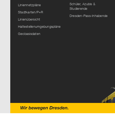
Schüler, Azubis &
Liniennetzpläne
Studierende
Stadtkarten/P+R
Dresden-Pass-Inhabende
Linienübersicht
Haltestellenumgebungspläne
Geobasisdaten