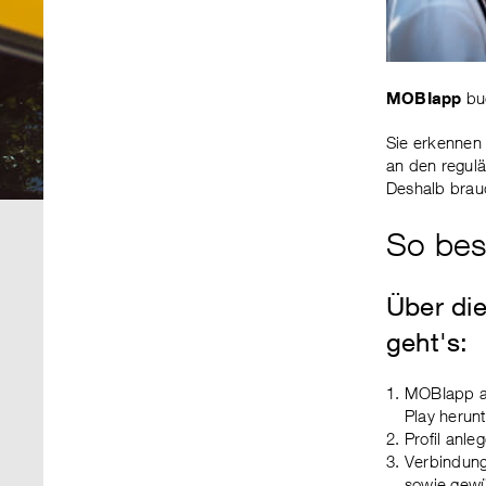
MOBIapp
bu
Sie erkennen 
an den regulär
Deshalb brauc
So best
Über di
geht's:
MOBIapp a
Play herun
Profil anle
Verbindung
sowie gewü