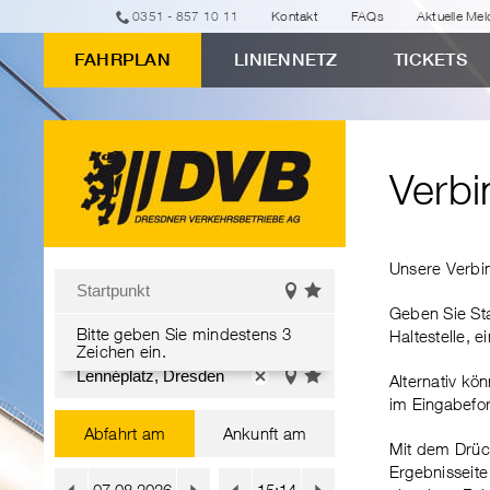
zum
zur
zur
zum
0351 - 857 10 11
Kontakt
FAQs
Aktuelle Me
Eingabeformular
Navigation
Suche
Inhalt
FAHRPLAN
LINIENNETZ
TICKETS
Verbindungsauskunft
"Verbindungsauskunft"
Verbi
Erweiterte
Unsere Verbi
Verbindungsauskunft
Startpunkt
Geben Sie Sta
Favoriten
Auf
Bitte geben Sie mindestens 3
Bitte
Richtung
einblenden
der
Haltestelle, e
Zeichen ein.
ändern
Karte
geben
Zielpunkt
anzeigen
Sie
Alternativ kö
Favoriten
Auf
mindestens
im Eingabefo
Bitte
einblenden
der
Wechsel
3
Abfahrt am
Ankunft am
Karte
geben
Mit dem Drüc
Zeichen
anzeigen
Sie
zwischen
Ergebnisseit
ein.
Uhrzeit
Datum
Datum:
mindestens