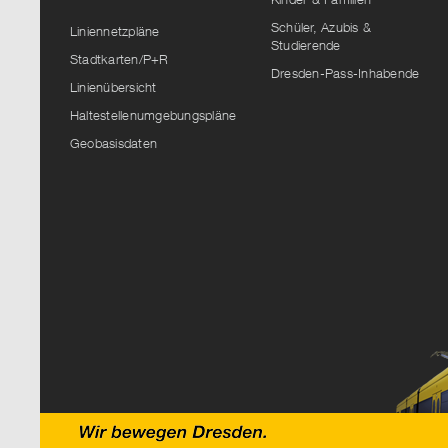
Schüler, Azubis &
Liniennetzpläne
Studierende
Stadtkarten/P+R
Dresden-Pass-Inhabende
Linienübersicht
Haltestellenumgebungspläne
Geobasisdaten