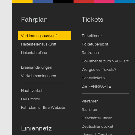
Fahrplan
Tickets
Verbindungsauskunft
Ticketfinder
Haltestellenauskunft
Ticketübersicht
Linienfahrpläne
Tarifzonen
Dokumente zum VVO-Tarif
Linienänderungen
Wo gibt es Tickets?
Verkehrsmeldungen
Handytickets
Die FAHRKARTE
Nachtverkehr
DVB mobil
Vielfahrer
Fahrplan für Ihre Website
Touristen
Geschäftskunden
Deutschlandticket
Liniennetz
Kinder & Familien