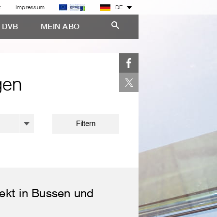
z
Impressum
DE
E DVB
MEIN ABO
gen
Filtern
ekt in Bussen und