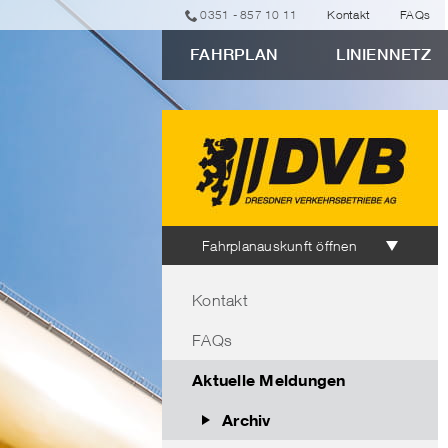
zur
zur
zur
zur
zum
0351 - 857 10 11
Kontakt
FAQs
erweiterten
Navigation
Unternavigation
Suche
Inhalt
FAHRPLAN
LINIENNETZ
Verbindungssuche
"Archivierte
Newsmeldungen"
Fahrplanauskunft
Fahrplanauskunft öffnen
Bereichsnavigation
Kontakt
FAQs
Aktuelle Meldungen
Archiv