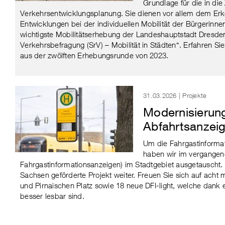
Grundlage für die in die
Verkehrsentwicklungsplanung. Sie dienen vor allem dem Er
Entwicklungen bei der individuellen Mobilität der Bürgerinn
wichtigste Mobilitätserhebung der Landeshauptstadt Dresden
Verkehrsbefragung (SrV) – Mobilität in Städten“. Erfahren Sie
aus der zwölften Erhebungsrunde von 2023.
31.03.2026 | Projekte
Modernisierun
Abfahrtsanzei
Um die Fahrgastinformati
haben wir im vergangen
Fahrgastinformationsanzeigen) im Stadtgebiet ausgetauscht.
Sachsen geförderte Projekt weiter. Freuen Sie sich auf ac
und Pirnaischen Platz sowie 18 neue DFI-light, welche dank
besser lesbar sind.