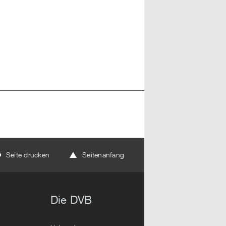
wärts
Seite drucken
Seitenanfang
Die DVB