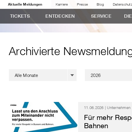
Aktuelle Meldungen
Karriere
Presse
Blog
Datenschut
TICKETS
ENTDECKEN
SERVICE
DI
Archivierte Newsmeldun
Archivierte
Monat
Jahr
Alle Monate
2026
Newsmeldungen
11.06.2026 | Unternehmen
Für mehr Resp
Bahnen