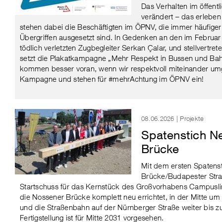
Das Verhalten im öffent
verändert – das erleben
stehen dabei die Beschäftigten im ÖPNV, die immer häufiger
Übergriffen ausgesetzt sind. In Gedenken an den im Februa
tödlich verletzten Zugbegleiter Serkan Çalar, und stellvertre
setzt die Plakatkampagne „Mehr Respekt in Bussen und Bahn
kommen besser voran, wenn wir respektvoll miteinander umg
Kampagne und stehen für #mehrAchtung im ÖPNV ein!
08.06.2026 | Projekte
Spatenstich N
Brücke
Mit dem ersten Spatens
Brücke/Budapester Straß
Startschuss für das Kernstück des Großvorhabens Campuslin
die Nossener Brücke komplett neu errichtet, in der Mitte u
und die Straßenbahn auf der Nürnberger Straße weiter bis z
Fertigstellung ist für Mitte 2031 vorgesehen.