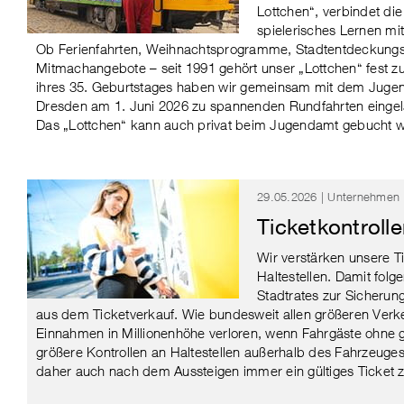
Lottchen“, verbindet di
spielerisches Lernen mit
Ob Ferienfahrten, Weihnachtsprogramme, Stadtentdeckungst
Mitmachangebote – seit 1991 gehört unser „Lottchen“ fest zu
ihres 35. Geburtstages haben wir gemeinsam mit dem Juge
Dresden am 1. Juni 2026 zu spannenden Rundfahrten eingela
Das „Lottchen“ kann auch privat beim Jugendamt gebucht 
29.05.2026 | Unternehmen
Ticketkontroll
Wir verstärken unsere T
Haltestellen. Damit fol
Stadtrates zur Sicherun
aus dem Ticketverkauf. Wie bundesweit allen größeren Verk
Einnahmen in Millionenhöhe verloren, wenn Fahrgäste ohne gü
größere Kontrollen an Haltestellen außerhalb des Fahrzeuges
daher auch nach dem Aussteigen immer ein gültiges Ticket 