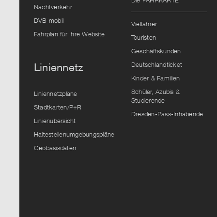
Die FAHRKARTE
Vorschlag
Nachtverkehr
auszuwählen.
DVB mobil
Vielfahrer
Fahrplan für Ihre Website
Touristen
Geschäftskunden
Deutschlandticket
Liniennetz
Kinder & Familien
Schüler, Azubis &
Liniennetzpläne
Studierende
Stadtkarten/P+R
Dresden-Pass-Inhabende
Linienübersicht
Haltestellenumgebungspläne
Geobasisdaten