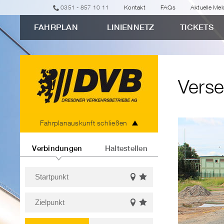
zur
zur
zur
zur
zum
0351 - 857 10 11
Kontakt
FAQs
Aktuelle Me
erweiterten
Navigation
Unternavigation
Suche
Inhalt
FAHRPLAN
LINIENNETZ
TICKETS
Verbindungssuche
"Versehentlich
aufs
Abstellgleis
Verse
geraten?"
Fahrplanauskunft
Fahrplanauskunft schließen
Verbindungen
Haltestellen
Startpunkt
Favoriten
Auf
Bitte
einblenden
der
Zielpunkt
Karte
geben
Favoriten
Auf
anzeigen
Sie
Bitte
einblenden
der