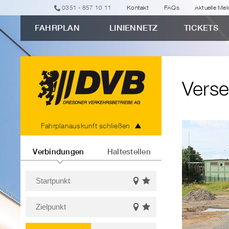
zur
zur
zur
zur
zum
0351 - 857 10 11
Kontakt
FAQs
Aktuelle Me
erweiterten
Navigation
Unternavigation
Suche
Inhalt
FAHRPLAN
LINIENNETZ
TICKETS
Verbindungssuche
"Versehentlich
aufs
Abstellgleis
Verse
geraten?"
Fahrplanauskunft
Fahrplanauskunft schließen
Verbindungen
Haltestellen
Startpunkt
Favoriten
Auf
Bitte
einblenden
der
Zielpunkt
Karte
geben
Favoriten
Auf
anzeigen
Sie
Bitte
einblenden
der