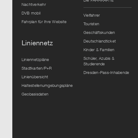
Die FAHRKARTE
Vorschlag
Nachtverkehr
auszuwählen.
DVB mobil
Vielfahrer
Fahrplan für Ihre Website
Touristen
Geschäftskunden
Deutschlandticket
Liniennetz
Kinder & Familien
Schüler, Azubis &
Liniennetzpläne
Studierende
Stadtkarten/P+R
Dresden-Pass-Inhabende
Linienübersicht
Haltestellenumgebungspläne
Geobasisdaten