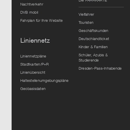
Die FAHRKARTE
Vorschlag
Nachtverkehr
auszuwählen.
DVB mobil
Vielfahrer
Fahrplan für Ihre Website
Touristen
Geschäftskunden
Deutschlandticket
Liniennetz
Kinder & Familien
Schüler, Azubis &
Liniennetzpläne
Studierende
Stadtkarten/P+R
Dresden-Pass-Inhabende
Linienübersicht
Haltestellenumgebungspläne
Geobasisdaten