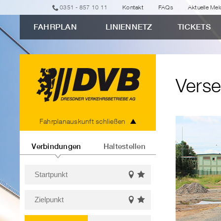
zur
zur
zur
zur
zum
0351 - 857 10 11
Kontakt
FAQs
Aktuelle Me
erweiterten
Navigation
Unternavigation
Suche
Inhalt
FAHRPLAN
LINIENNETZ
TICKETS
Verbindungssuche
"Versehentlich
aufs
Abstellgleis
Verse
geraten?"
Fahrplanauskunft
Fahrplanauskunft schließen
Verbindungen
Haltestellen
Startpunkt
Favoriten
Auf
Bitte
einblenden
der
Zielpunkt
Karte
geben
Favoriten
Auf
anzeigen
Sie
Bitte
einblenden
der